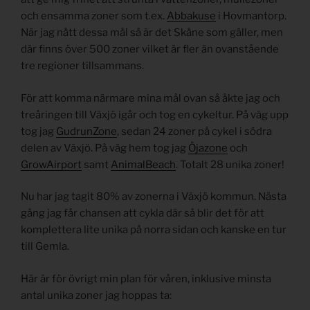
och ensamma zoner som t.ex.
Abbakuse
i Hovmantorp.
När jag nått dessa mål så är det Skåne som gäller, men
där finns över 500 zoner vilket är fler än ovanstående
tre regioner tillsammans.
För att komma närmare mina mål ovan så åkte jag och
treåringen till Växjö igår och tog en cykeltur. På väg upp
tog jag
GudrunZone
, sedan 24 zoner på cykel i södra
delen av Växjö. På väg hem tog jag
Öjazone
och
GrowAirport
samt
AnimalBeach
. Totalt 28 unika zoner!
Nu har jag tagit 80% av zonerna i Växjö kommun. Nästa
gång jag får chansen att cykla där så blir det för att
komplettera lite unika på norra sidan och kanske en tur
till Gemla.
Här är för övrigt min plan för våren, inklusive minsta
antal unika zoner jag hoppas ta: