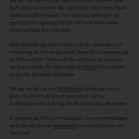
Jag har nämligen börjat räkna inte bara regioner utan
även antal kommuner jag tagit zoner i. Det finns ingen
sådan uppgift inbyggd i Turf utan jag kollar det i ett
eget system jag byggt för att hålla koll på de unika
zoner jag tagit och inte tagit.
Idag hämtade jag cykeln efter byte av växelvajer och
montering av nytt kedjeskydd. Naturligtvis passade jag
på att ta en liten Turfrunda för att känna att växlarna
var bra inställda. På vägen såg jag
Stina5
flimra till på
kartan för att sedan försvinna.
När jag var på väg mot
KnutHahns
så såg jag henne
igen, i färd med att ta just den zonen. Jag har
fortfarande inte vant mig vid att bli blockad i Ronneby!
Vi pratade bara lite som hastigast, men hon berättade i
varje fall att det var
nyhetspuls
som tipsat henne om
Turf. Kul!