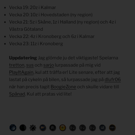
Vecka 19: 20z i Kalmar
Vecka 20: 10z i Hovedstaden (ny region)
Vecka 21: 5z i Skåne, 1z i Halland (ny region) och 4z i
Västra Götaland
Vecka 22: 4z i Kronoberg och 6z i Kalmar
Vecka 23: 11z i Kronoberg
Uppdatering
Jag glömde ju det viktigaste! Spelarna
tretton
,
sus
och
sarjo
lurpassade på mig vid
PlayItAgain
, kul att träffa er! Lite senare, efter att jag
lastat på cykeln på bilen, så lurpassade jag på
dlufr06
när han precis tagit
BoogieZone
och skulle vidare till
Spånad
. Kul att pratas vid lite!