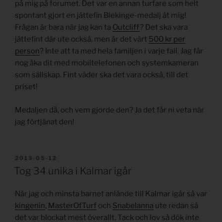
på mig på forumet. Det var en annan turfare som helt
spontant gjort en jättefin Blekinge-medalj åt mig!
Frågan är bara när jag kan ta
Outcliff
? Det ska vara
jättefint där ute också, men är det värt
500 kr per
person
? Inte att ta med hela familjen i varje fall. Jag får
nog åka dit med mobiltelefonen och systemkameran
som sällskap. Fint väder ska det vara också, till det
priset!
Medaljen då, och vem gjorde den? Ja det får ni veta när
jag förtjänat den!
PUBLICERAT
2013-05-12
Tog 34 unika i Kalmar igår
När jag och minsta barnet anlände till Kalmar igår så var
kingenin
,
MasterOfTurf
och
Snabelanna
ute redan så
det var blockat mest överallt. Tack och lov så dök inte