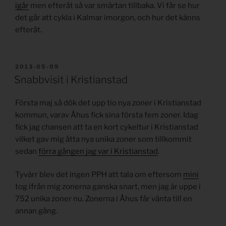
igår
men efteråt så var smärtan tillbaka. Vi får se hur
det går att cykla i Kalmar imorgon, och hur det känns
efteråt.
PUBLICERAT
2013-05-09
Snabbvisit i Kristianstad
Första maj så dök det upp tio nya zoner i Kristianstad
kommun, varav Åhus fick sina första fem zoner. Idag
fick jag chansen att ta en kort cykeltur i Kristianstad
vilket gav mig åtta nya unika zoner som tillkommit
sedan
förra gången jag var i Kristianstad
.
Tyvärr blev det ingen PPH att tala om eftersom
mini
tog ifrån mig zonerna ganska snart, men jag är uppe i
752 unika zoner nu. Zonerna i Åhus får vänta till en
annan gång.