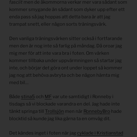
fasciit
men de åkommorna verkar mer vara sådant som
kommer smygande än sådant som dyker upp efter ett
enda pass så jag hoppas att detta bara är att jag
trampat snett, eller någon sorts träningsvärk.
Den vanliga träningsvärken sitter också i fortfarande
men den är nog inte så farlig på måndag. Då oroar jag
mig mer för att inte vara bra i foten. Om värken
kommer tillbaka under uppvärmningen så startar jag
inte, och börjar det göra ont under loppet så kommer
jag nog att behöva avbryta och be någon hämta mig
med bil…
Både
stina5
och
MF
var ute samtidigt i Ronneby i
tisdags så vi blockade varandra en del. Jag hade inte
tänkt springa till
Trollsjön
men när
RonnebyBro
hade
blocktid så kunde jag lika gärna ta en omväg dit.
Det kändes inget i foten när jag
cyklade i Kristianstad