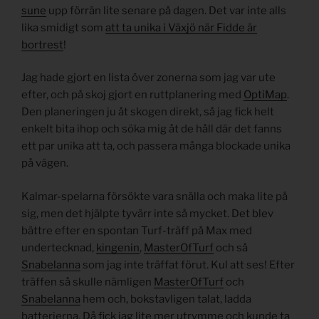
sune
upp förrän lite senare på dagen. Det var inte alls
lika smidigt som
att ta unika i Växjö när Fidde är
bortrest
!
Jag hade gjort en lista över zonerna som jag var ute
efter, och på skoj gjort en ruttplanering med
OptiMap
.
Den planeringen ju åt skogen direkt, så jag fick helt
enkelt bita ihop och söka mig åt de håll där det fanns
ett par unika att ta, och passera många blockade unika
på vägen.
Kalmar-spelarna försökte vara snälla och maka lite på
sig, men det hjälpte tyvärr inte så mycket. Det blev
bättre efter en spontan Turf-träff på Max med
undertecknad,
kingenin
,
MasterOfTurf
och så
Snabelanna
som jag inte träffat förut. Kul att ses! Efter
träffen så skulle nämligen
MasterOfTurf
och
Snabelanna
hem och, bokstavligen talat, ladda
batterierna. Då fick jag lite mer utrymme och kunde ta