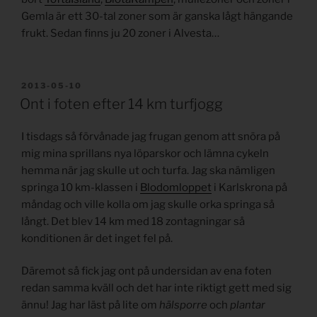
Gemla är ett 30-tal zoner som är ganska lågt hängande
frukt. Sedan finns ju 20 zoner i Alvesta…
PUBLICERAT
2013-05-10
Ont i foten efter 14 km turfjogg
I tisdags så förvånade jag frugan genom att snöra på
mig mina sprillans nya löparskor och lämna cykeln
hemma när jag skulle ut och turfa. Jag ska nämligen
springa 10 km-klassen i
Blodomloppet
i Karlskrona på
måndag och ville kolla om jag skulle orka springa så
långt. Det blev 14 km med 18 zontagningar så
konditionen är det inget fel på.
Däremot så fick jag ont på undersidan av ena foten
redan samma kväll och det har inte riktigt gett med sig
ännu! Jag har läst på lite om
hälsporre
och
plantar