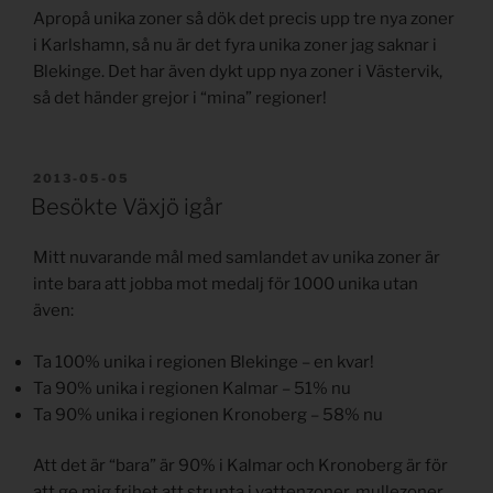
Apropå unika zoner så dök det precis upp tre nya zoner
i Karlshamn, så nu är det fyra unika zoner jag saknar i
Blekinge. Det har även dykt upp nya zoner i Västervik,
så det händer grejor i “mina” regioner!
PUBLICERAT
2013-05-05
Besökte Växjö igår
Mitt nuvarande mål med samlandet av unika zoner är
inte bara att jobba mot medalj för 1000 unika utan
även:
Ta 100% unika i regionen Blekinge – en kvar!
Ta 90% unika i regionen Kalmar – 51% nu
Ta 90% unika i regionen Kronoberg – 58% nu
Att det är “bara” är 90% i Kalmar och Kronoberg är för
att ge mig frihet att strunta i vattenzoner, mullezoner