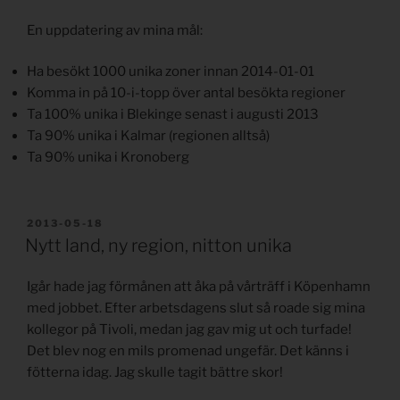
En uppdatering av mina mål:
Ha besökt 1000 unika zoner innan 2014-01-01
Komma in på 10-i-topp över antal besökta regioner
Ta 100% unika i Blekinge senast i augusti 2013
Ta 90% unika i Kalmar (regionen alltså)
Ta 90% unika i Kronoberg
PUBLICERAT
2013-05-18
Nytt land, ny region, nitton unika
Igår hade jag förmånen att åka på vårträff i Köpenhamn
med jobbet. Efter arbetsdagens slut så roade sig mina
kollegor på Tivoli, medan jag gav mig ut och turfade!
Det blev nog en mils promenad ungefär. Det känns i
fötterna idag. Jag skulle tagit bättre skor!