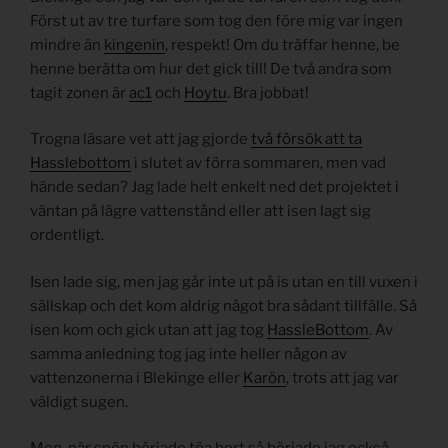
Först ut av tre turfare som tog den före mig var ingen
mindre än
kingenin
, respekt! Om du träffar henne, be
henne berätta om hur det gick till! De två andra som
tagit zonen är
ac1
och
Hoytu
. Bra jobbat!
Trogna läsare vet att jag gjorde
två försök att ta
Hasslebottom
i slutet av förra sommaren, men vad
hände sedan? Jag lade helt enkelt ned det projektet i
väntan på lägre vattenstånd eller att isen lagt sig
ordentligt.
Isen lade sig, men jag går inte ut på is utan en till vuxen i
sällskap och det kom aldrig något bra sådant tillfälle. Så
isen kom och gick utan att jag tog
HassleBottom
. Av
samma anledning tog jag inte heller någon av
vattenzonerna i Blekinge eller
Karön
, trots att jag var
väldigt sugen.