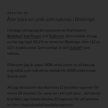
PUBLICERAT
2013-05-20
Åter bara en unik som saknas i Blekinge
I lördags så tog jag de nya zonerna i Karlshamn:
Bodekull
,
KarlTower
och
Ställverk
. Det innebär att jag
nu har jag tagit 99,1% av zonerna i Blekinge, eller 112 av
113 i exakta antal. Som vanligt är det
Outcliff
som
saknas.
Eftersom jag är uppe i 808 unika zoner nu så kan jag
nog sätta som mål att ta medalj för 1000 unika innan
året är slut!
Att jag dessutom ska öka mina 12 besökta regioner till
minst 18 stycken i år, varav en i ett nytt land… det känns
bra! Men, jag måste besöka 22 regioner för att komma
in i tio-i-topp på antal besökta regioner.