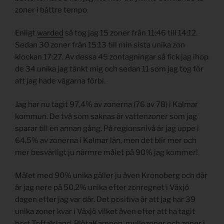
zoner i bättre tempo.
Enligt
warded
så tog jag 15 zoner från 11:46 till 14:12.
Sedan 30 zoner från 15:13 till min sista unika zon
klockan 17:27. Av dessa 45 zontagningar så fick jag ihop
de 34 unika jag tänkt mig och sedan 11 som jag tog för
att jag hade vägarna förbi.
Jag har nu tagit 97,4% av zonerna (76 av 78) i Kalmar
kommun. De två som saknas är vattenzoner som jag
sparar till en annan gång. På regionsnivå är jag uppe i
64,5% av zonerna i Kalmar län, men det blir mer och
mer besvärligt ju närmre målet på 90% jag kommer!
Målet med 90% unika gäller ju även Kronoberg och där
är jag nere på 50,2% unika efter zonregnet i Växjö
dagen efter jag var där. Det positiva är att jag har 39
unika zoner kvar i Växjö vilket även efter att ha tagit
bort
ToftaIsland
,
BlötaKampen
, mullezoner och zoner i