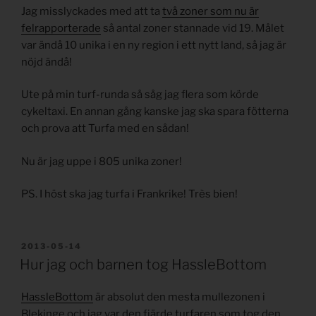
Jag misslyckades med att ta
två zoner som nu är
felrapporterade
så antal zoner stannade vid 19. Målet
var ändå 10 unika i en ny region i ett nytt land, så jag är
nöjd ändå!
Ute på min turf-runda så såg jag flera som körde
cykeltaxi. En annan gång kanske jag ska spara fötterna
och prova att Turfa med en sådan!
Nu är jag uppe i 805 unika zoner!
PS. I höst ska jag turfa i Frankrike! Très bien!
PUBLICERAT
2013-05-14
Hur jag och barnen tog HassleBottom
HassleBottom
är absolut den mesta mullezonen i
Blekinge och jag var den fjärde turfaren som tog den.