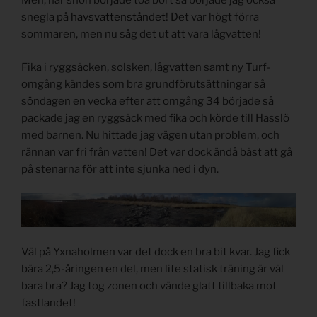
Men, när snön började töa bort så började jag också
snegla på
havsvattenståndet
! Det var högt förra
sommaren, men nu såg det ut att vara lågvatten!
Fika i ryggsäcken, solsken, lågvatten samt ny Turf-
omgång kändes som bra grundförutsättningar så
söndagen en vecka efter att omgång 34 började så
packade jag en ryggsäck med fika och körde till Hasslö
med barnen. Nu hittade jag vägen utan problem, och
rännan var fri från vatten! Det var dock ändå bäst att gå
på stenarna för att inte sjunka ned i dyn.
Väl på Yxnaholmen var det dock en bra bit kvar. Jag fick
bära 2,5-åringen en del, men lite statisk träning är väl
bara bra? Jag tog zonen och vände glatt tillbaka mot
fastlandet!