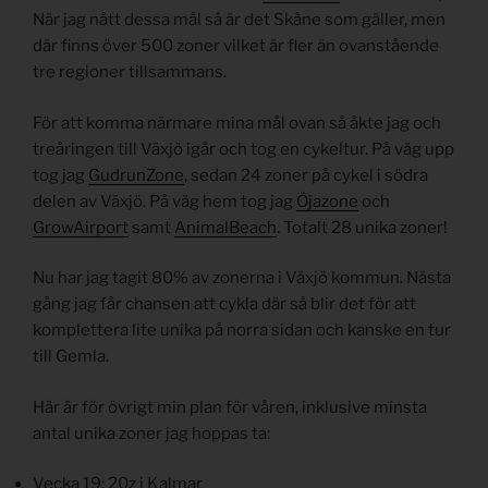
När jag nått dessa mål så är det Skåne som gäller, men
där finns över 500 zoner vilket är fler än ovanstående
tre regioner tillsammans.
För att komma närmare mina mål ovan så åkte jag och
treåringen till Växjö igår och tog en cykeltur. På väg upp
tog jag
GudrunZone
, sedan 24 zoner på cykel i södra
delen av Växjö. På väg hem tog jag
Öjazone
och
GrowAirport
samt
AnimalBeach
. Totalt 28 unika zoner!
Nu har jag tagit 80% av zonerna i Växjö kommun. Nästa
gång jag får chansen att cykla där så blir det för att
komplettera lite unika på norra sidan och kanske en tur
till Gemla.
Här är för övrigt min plan för våren, inklusive minsta
antal unika zoner jag hoppas ta:
Vecka 19: 20z i Kalmar