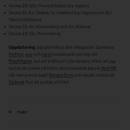
Vecka 20: 10z i Hovedstaden (ny region)
Vecka 21: 5z i Skåne, 1z i Halland (ny region) och 4z i
Västra Götaland
Vecka 22: 4z i Kronoberg och 6z i Kalmar
Vecka 23: 11z i Kronoberg
Uppdatering
Jag glömde ju det viktigaste! Spelarna
tretton
,
sus
och
sarjo
lurpassade på mig vid
PlayItAgain
, kul att träffa er! Lite senare, efter att jag
lastat på cykeln på bilen, så lurpassade jag på
dlufr06
när han precis tagit
BoogieZone
och skulle vidare till
Spånad
. Kul att pratas vid lite!
KATEGORIER
TURF