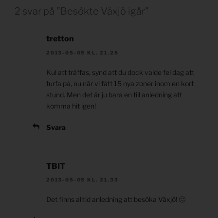
2 svar på ”Besökte Växjö igår”
tretton
2013-05-05 KL. 21.28
Kul att träffas, synd att du dock valde fel dag att
turfa på, nu när vi fått 15 nya zoner inom en kort
stund. Men det är ju bara en till anledning att
komma hit igen!
Svara
TBIT
2013-05-05 KL. 21.33
Det finns alltid anledning att besöka Växjö! 🙂