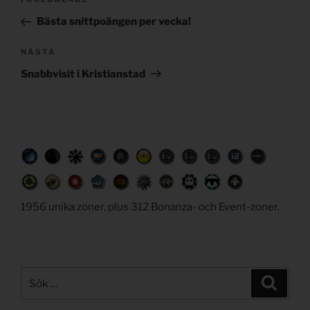
Föregående
navigation
inlägg
Bästa snittpoängen per vecka!
Nästa
NÄSTA
inlägg
Snabbvisit i Kristianstad
1956 unika zoner, plus 312 Bonanza- och Event-zoner.
Sök
Sök
efter: