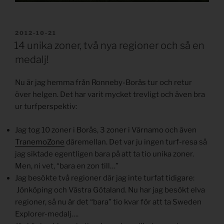
PUBLICERAT
2012-10-21
14 unika zoner, två nya regioner och så en
medalj!
Nu är jag hemma från Ronneby-Borås tur och retur
över helgen. Det har varit mycket trevligt och även bra
ur turfperspektiv:
Jag tog 10 zoner i Borås, 3 zoner i Värnamo och även
TranemoZone
däremellan. Det var ju ingen turf-resa så
jag siktade egentligen bara på att ta tio unika zoner.
Men, ni vet, “bara en zon till…”
Jag besökte två regioner där jag inte turfat tidigare:
Jönköping och Västra Götaland. Nu har jag besökt elva
regioner, så nu är det “bara” tio kvar för att ta Sweden
Explorer-medalj….