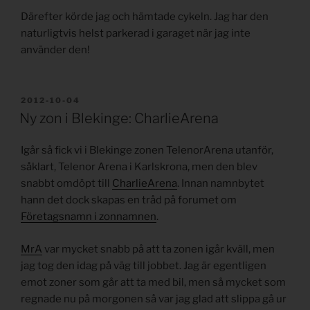
Därefter körde jag och hämtade cykeln. Jag har den
naturligtvis helst parkerad i garaget när jag inte
använder den!
PUBLICERAT
2012-10-04
Ny zon i Blekinge: CharlieArena
Igår så fick vi i Blekinge zonen TelenorArena utanför,
såklart, Telenor Arena i Karlskrona, men den blev
snabbt omdöpt till
CharlieArena
. Innan namnbytet
hann det dock skapas en tråd på forumet om
Företagsnamn i zonnamnen
.
MrA
var mycket snabb på att ta zonen igår kväll, men
jag tog den idag på väg till jobbet. Jag är egentligen
emot zoner som går att ta med bil, men så mycket som
regnade nu på morgonen så var jag glad att slippa gå ur