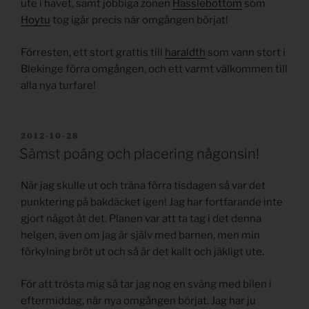
ute i havet, samt jobbiga zonen
Hasslebottom
som
Hoytu
tog igår precis när omgången börjat!
Förresten, ett stort grattis till
haraldth
som vann stort i
Blekinge förra omgången, och ett varmt välkommen till
alla nya turfare!
PUBLICERAT
2012-10-28
Sämst poäng och placering någonsin!
När jag skulle ut och träna förra tisdagen så var det
punktering på bakdäcket igen! Jag har fortfarande inte
gjort något åt det. Planen var att ta tag i det denna
helgen, även om jag är själv med barnen, men min
förkylning bröt ut och så är det kallt och jäkligt ute.
För att trösta mig så tar jag nog en sväng med bilen i
eftermiddag, när nya omgången börjat. Jag har ju