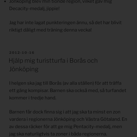
Jönköping blev min tionde region, vilket gav mig
Decacity-medalj, jippie!
Jag har inte lagat punkteringen ännu, så det har blivit
riktigt dåligt med träning denna vecka!
PUBLICERAT
2012-10-16
Hjälp mig turistturfa i Borås och
Jönköping
I helgen ska jag till Borås (av alla ställen) för att träffa
ett gäng kompisar. Barnen ska också med, så turfandet
kommer i tredje hand.
Barnen får dock finna sig i att jag ska ta minst en zon
vardera i regionerna Jönköping och Västra Götaland. En
av dessa räcker för att ge mig Pentacity-medalj, men
jag ska naturligtvis ta zoner i båda regionerna.