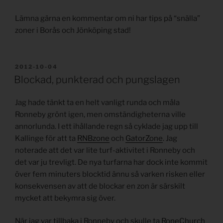
Lämna gärna en kommentar om ni har tips på “snälla”
zoner i Borås och Jönköping stad!
PUBLICERAT
2012-10-04
Blockad, punkterad och pungslagen
Jag hade tänkt ta en helt vanligt runda och måla
Ronneby grönt igen, men omständigheterna ville
annorlunda. I ett ihållande regn så cyklade jag upp till
Kallinge för att ta
RNBzone
och
GatorZone
. Jag
noterade att det var lite turf-aktivitet i Ronneby och
det var ju trevligt. De nya turfarna har dock inte kommit
över fem minuters blocktid ännu så varken risken eller
konsekvensen av att de blockar en zon är särskilt
mycket att bekymra sig över.
När jag var tillbaka i Ronneby och skulle ta
RoneChurch