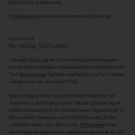
bilen för att ta denna zon.
CharlieArena
blev unik zon nummer 513 för mig.
PUBLICERAT
2012-10-01
Ny medalj: 500 unika
I lördags så tog jag en 37-km runda på förmiddagen
och på eftermiddagen utövade jag ett komplement till
Turf:
Geocaching
. Jag lade naturligtvis ned Turf-reklam
i de gömmor där utrymmet tillät.
Igår söndag så körde jag och minste lillturfaren till
Växjö med cykeln bak på bilen. Väl där så körde jag en
tvåtimmarsrunda för att ta unika zoner. Jag behövde 17
fler unika för medaljen, men till slut blev det 29 fler
unika! Det skulle varit 30 om inte
TillKampen
hade
varit inhägnad på grund av vägarbete. Just nu är det 22