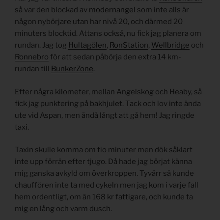
så var den blockad av
modernangel
som inte alls är
någon nybörjare utan har nivå 20, och därmed 20
minuters blocktid. Attans också, nu fick jag planera om
rundan. Jag tog
Hultagölen
,
RonStation
,
Wellbridge
och
Ronnebro
för att sedan påbörja den extra 14 km-
rundan till
BunkerZone
.
Efter några kilometer, mellan Angelskog och Heaby, så
fick jag punktering på bakhjulet. Tack och lov inte ända
ute vid Aspan, men ändå långt att gå hem! Jag ringde
taxi.
Taxin skulle komma om tio minuter men dök såklart
inte upp förrän efter tjugo. Då hade jag börjat känna
mig ganska avkyld om överkroppen. Tyvärr så kunde
chauffören inte ta med cykeln men jag kom i varje fall
hem ordentligt, om än 168 kr fattigare, och kunde ta
mig en lång och varm dusch.