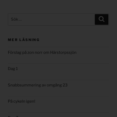
Sök
Sök
efter:
MER LÄSNING
Förslag på zon norr om Härstorpssjön
Dag 1
Snabbsummering av omgång 23
På cykeln igen!