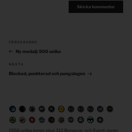
Post
Föregående
FÖREGÅENDE
navigation
inlägg
Ny medalj: 500 unika
Nästa
NÄSTA
inlägg
Blockad, punkterad och pungslagen
1956 unika zoner, plus 312 Bonanza- och Event-zoner.