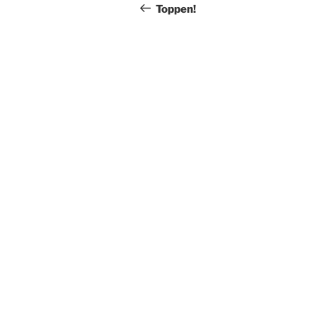
navigation
inlägg
Toppen!