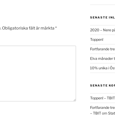
SENASTE IN
.
Obligatoriska fält är märkta
*
2020 – Nere på
Toppen!
Fortfarande tre
Elva månader ti
10% unika i Ös
SENASTE K
Toppen! – TBIT
Fortfarande tre
– TBIT
om
Stat