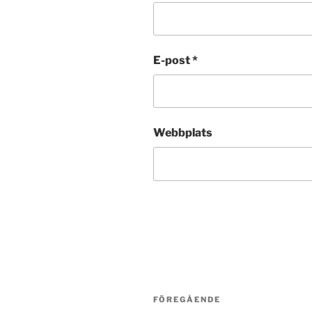
E-post
*
Webbplats
Post
Föregående
FÖREGÅENDE