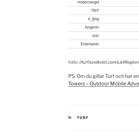
Källa:
//turf.lundkvist.com/ListRegion
PS. Om du gillar Turf och har e
Towers – Outdoor Mobile Adve
KATEGORIER
TURF