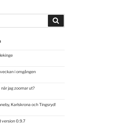
Sök
G
lekinge
a veckan i omgången
 när jag zoomar ut?
nneby, Karlskrona och Tingsryd!
d version 0.9.7