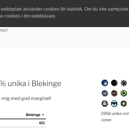
ebbplats använder cookies för statistik. Om du inte samtycker ti
av cookies i din webbläsare.
ner!
 unika i Blekinge
m mig med god marginal!
1956 unika zon
zoner.