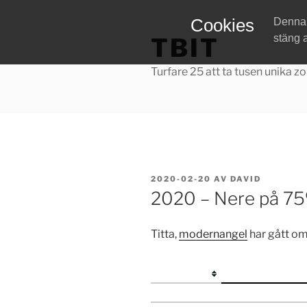
Hoppa
Cookies
Denna w
till
stäng 
TBIT
innehåll
Turfare 25 att ta tusen unika zo
PUBLICERAT
2020-02-20
AV
DAVID
2020 – Nere på 75%
Titta,
modernangel
har gått o