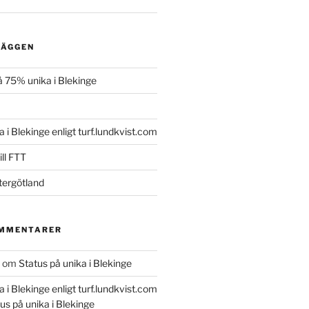
LÄGGEN
 75% unika i Blekinge
a i Blekinge enligt turf.lundkvist.com
ll FTT
tergötland
OMMENTARER
om
Status på unika i Blekinge
a i Blekinge enligt turf.lundkvist.com
us på unika i Blekinge