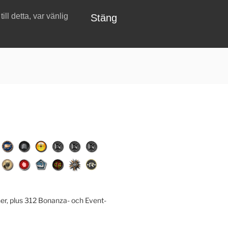
ll detta, var vänlig
Stäng
er, plus 312 Bonanza- och Event-