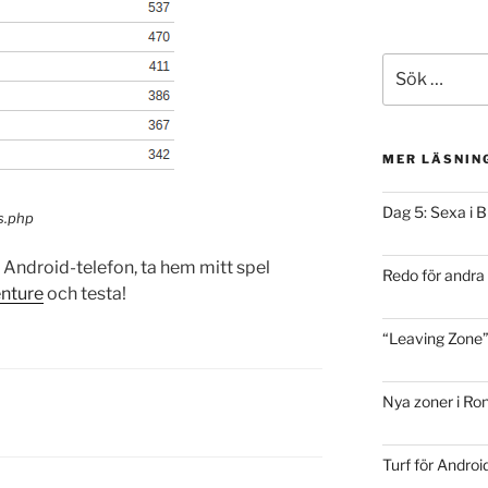
Sök
efter:
MER LÄSNIN
Dag 5: Sexa i B
s.php
n Android-telefon, ta hem mitt spel
Redo för andr
nture
och testa!
“Leaving Zone”
Nya zoner i Ro
Turf för Androi