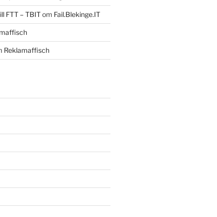
ll FTT – TBIT
om
Fail.Blekinge.IT
maffisch
m
Reklamaffisch