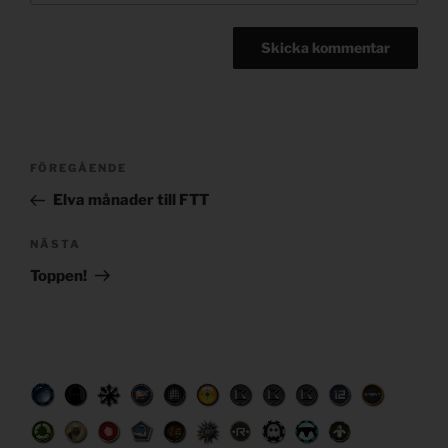
Post
Föregående
FÖREGÅENDE
navigation
inlägg
Elva månader till FTT
Nästa
NÄSTA
inlägg
Toppen!