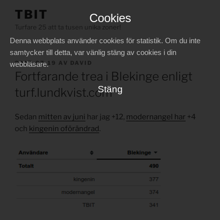
Hoppa
TBIT
Cookies
till
Turfare 25 att ta tusen unika zoner!
innehåll
Denna webbplats använder cookies för statistik. Om du inte
samtycker till detta, var vänlig stäng av cookies i din
PUBLICERAT
2017-07-19
AV
DAVID
webbläsare.
Fortfarande trea i Blekinge enligt
Stäng
turf.lundkvist.com
Sedan
mitten av juni
har jag +12,
modernangel har
+4
och
kingenin oförändrad
.