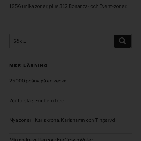
1956 unika zoner, plus 312 Bonanza- och Event-zoner.
Sök
Sök
efter:
MER LÄSNING
25000 poäng på en vecka!
Zonförslag: FridhemTree
Nya zoner i Karlskrona, Karlshamn och Tingsryd
Min andra vattenzon: KarCrownWater