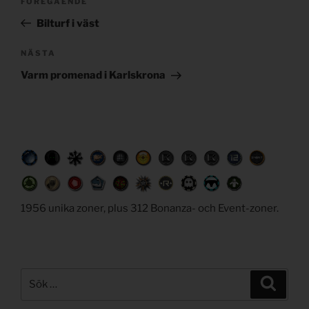
Föregående
FÖREGÅENDE
navigation
inlägg
Bilturf i väst
Nästa
NÄSTA
inlägg
Varm promenad i Karlskrona
1956 unika zoner, plus 312 Bonanza- och Event-zoner.
Sök
Sök
efter: