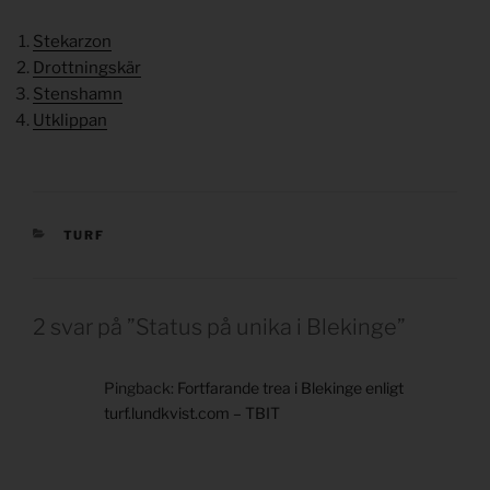
Stekarzon
Drottningskär
Stenshamn
Utklippan
KATEGORIER
TURF
2 svar på ”Status på unika i Blekinge”
Pingback:
Fortfarande trea i Blekinge enligt
turf.lundkvist.com – TBIT