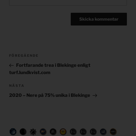
Post
Föregående
FÖREGÅENDE
navigation
inlägg
Fortfarande trea i Blekinge enligt
turf.lundkvist.com
Nästa
NÄSTA
inlägg
2020 – Nere på 75% unika i Blekinge