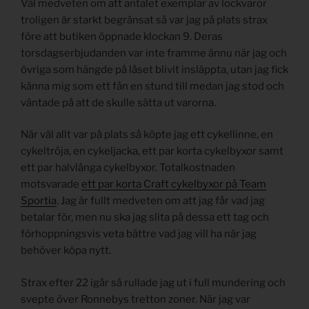
Väl medveten om att antalet exemplar av lockvaror
troligen är starkt begränsat så var jag på plats strax
före att butiken öppnade klockan 9. Deras
torsdagserbjudanden var inte framme ännu när jag och
övriga som hängde på låset blivit insläppta, utan jag fick
känna mig som ett fån en stund till medan jag stod och
väntade på att de skulle sätta ut varorna.
När väl allt var på plats så köpte jag ett cykellinne, en
cykeltröja, en cykeljacka, ett par korta cykelbyxor samt
ett par halvlånga cykelbyxor. Totalkostnaden
motsvarade
ett par korta Craft cykelbyxor på Team
Sportia
. Jag är fullt medveten om att jag får vad jag
betalar för, men nu ska jag slita på dessa ett tag och
förhoppningsvis veta bättre vad jag vill ha när jag
behöver köpa nytt.
Strax efter 22 igår så rullade jag ut i full mundering och
svepte över Ronnebys tretton zoner. När jag var