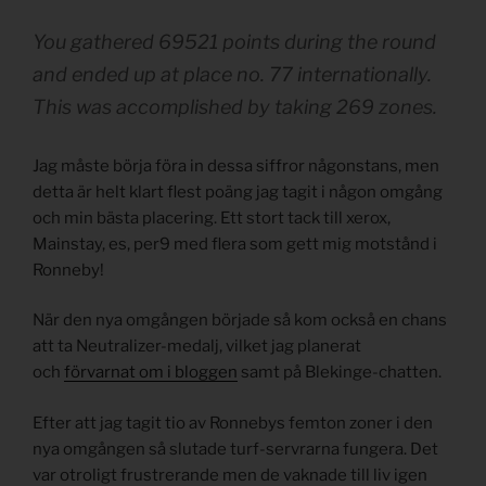
You gathered 69521 points during the round
and ended up at place no. 77 internationally.
This was accomplished by taking 269 zones.
Jag måste börja föra in dessa siffror någonstans, men
detta är helt klart flest poäng jag tagit i någon omgång
och min bästa placering. Ett stort tack till xerox,
Mainstay, es, per9 med flera som gett mig motstånd i
Ronneby!
När den nya omgången började så kom också en chans
att ta Neutralizer-medalj, vilket jag planerat
och
förvarnat om i bloggen
samt på Blekinge-chatten.
Efter att jag tagit tio av Ronnebys femton zoner i den
nya omgången så slutade turf-servrarna fungera. Det
var otroligt frustrerande men de vaknade till liv igen