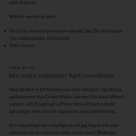
eller Kalmar)
Mål för resten av året:
Decacity-medalj (en region saknas! Jag får väl besöka
t.ex. Halland eller Jönköping)
500-unique
PUBLICERAT
2012-07-27
Min andra vattenzon: KarCrownWater
Idag så åkte vi till Karlskrona, hela familjen. Jag fick ta
vattenzonen KarCrownWater, barnen fick leka i Wämö-
parken, och frugan gå i affärer. Inte allt detta exakt
samtidigt, men det får duga som sammanfattning.
Det väsentliga var naturligtvis att jag tog en till unik
zon, och har nu bara två unika zoner kvar i Blekinge,