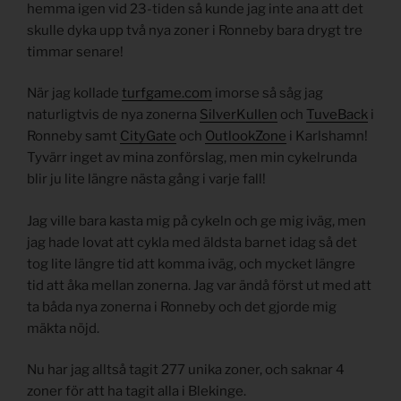
hemma igen vid 23-tiden så kunde jag inte ana att det
skulle dyka upp två nya zoner i Ronneby bara drygt tre
timmar senare!
När jag kollade
turfgame.com
imorse så såg jag
naturligtvis de nya zonerna
SilverKullen
och
TuveBack
i
Ronneby samt
CityGate
och
OutlookZone
i Karlshamn!
Tyvärr inget av mina zonförslag, men min cykelrunda
blir ju lite längre nästa gång i varje fall!
Jag ville bara kasta mig på cykeln och ge mig iväg, men
jag hade lovat att cykla med äldsta barnet idag så det
tog lite längre tid att komma iväg, och mycket längre
tid att åka mellan zonerna. Jag var ändå först ut med att
ta båda nya zonerna i Ronneby och det gjorde mig
mäkta nöjd.
Nu har jag alltså tagit 277 unika zoner, och saknar 4
zoner för att ha tagit alla i Blekinge.