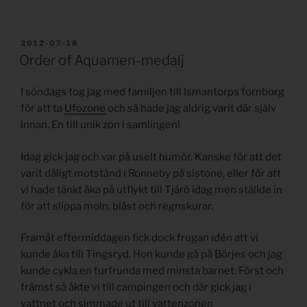
PUBLICERAT
2012-07-18
Order of Aquamen-medalj
I söndags tog jag med familjen till Ismantorps fornborg
för att ta
Ufozone
och så hade jag aldrig varit där själv
innan. En till unik zon i samlingen!
Idag gick jag och var på uselt humör. Kanske för att det
varit dåligt motstånd i Ronneby på sistone, eller för att
vi hade tänkt åka på utflykt till Tjärö idag men ställde in
för att slippa moln, blåst och regnskurar.
Framåt eftermiddagen fick dock frugan idén att vi
kunde åka till Tingsryd. Hon kunde gå på Börjes och jag
kunde cykla en turfrunda med minsta barnet. Först och
främst så åkte vi till campingen och där gick jag i
vattnet och simmade ut till vattenzonen