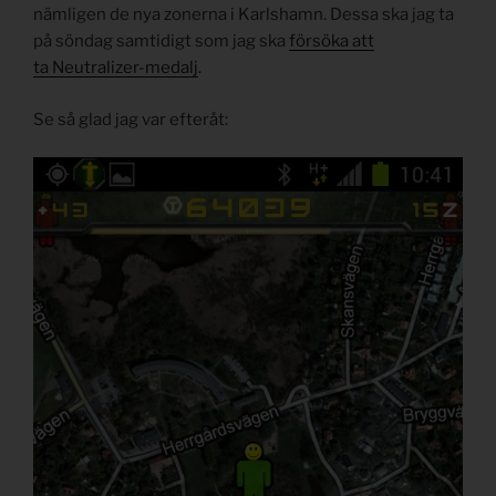
nämligen de nya zonerna i Karlshamn. Dessa ska jag ta
på söndag samtidigt som jag ska
försöka att
ta Neutralizer-medalj
.
Se så glad jag var efteråt: