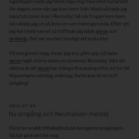
Egentligen hade jag tänkt nöja mig med med turfandet
för dagen, men när jag kom hem från Växjö så hade jag
bara två zoner kvar i Ronneby! Så när frugan kom hem
så rullade jag ut på ännu en sen träningsrunda. Efter att
jag kört hela varvet så träffade jag både
xerox
och
pinklady
. Det var mycket trevligt att prata lite!
På morgonen idag, innan jag ens gått upp, så hade
xerox
tagit större delen av zonerna i Ronneby. Värt att
nämna är att
xerox
har många fina poäng efter en tur till
Köpenhamn söndag-måndag, Detta kan bli en tuff
omgång!
PUBLICERAT
2012-07-29
Ny omgång och Neutralizer-medalj
Först en snabb tillbakablick på den gamla omgången.
Så här gick det för mig: