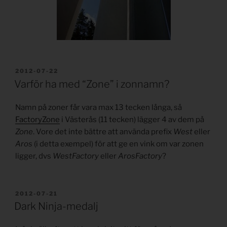
PUBLICERAT
2012-07-22
Varför ha med “Zone” i zonnamn?
Namn på zoner får vara max 13 tecken långa, så
FactoryZone
i Västerås (11 tecken) lägger 4 av dem på
Zone
. Vore det inte bättre att använda prefix
West
eller
Aros
(i detta exempel) för att ge en vink om var zonen
ligger, dvs
WestFactory
eller
ArosFactory
?
PUBLICERAT
2012-07-21
Dark Ninja-medalj