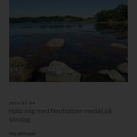
PUBLICERAT
2012-07-24
Hjälp mig med Neutralizer-medalj på
söndag
Hej allihopa!