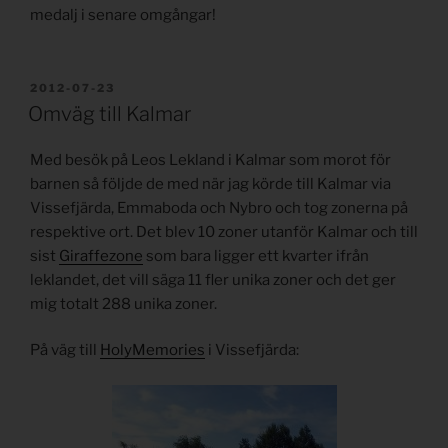
medalj i senare omgångar!
PUBLICERAT
2012-07-23
Omväg till Kalmar
Med besök på Leos Lekland i Kalmar som morot för
barnen så följde de med när jag körde till Kalmar via
Vissefjärda, Emmaboda och Nybro och tog zonerna på
respektive ort. Det blev 10 zoner utanför Kalmar och till
sist
Giraffezone
som bara ligger ett kvarter ifrån
leklandet, det vill säga 11 fler unika zoner och det ger
mig totalt 288 unika zoner.
På väg till
HolyMemories
i Vissefjärda: