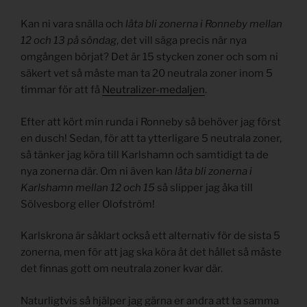
Kan ni vara snälla och
låta bli zonerna i Ronneby mellan
12 och 13 på söndag
, det vill säga precis när nya
omgången börjat? Det är 15 stycken zoner och som ni
säkert vet så måste man ta 20 neutrala zoner inom 5
timmar för att få
Neutralizer-medaljen
.
Efter att kört min runda i Ronneby så behöver jag först
en dusch! Sedan, för att ta ytterligare 5 neutrala zoner,
så tänker jag köra till Karlshamn och samtidigt ta de
nya zonerna där. Om ni även kan
låta bli zonerna i
Karlshamn mellan 12 och 15
så slipper jag åka till
Sölvesborg eller Olofström!
Karlskrona är såklart också ett alternativ för de sista 5
zonerna, men för att jag ska köra åt det hållet så måste
det finnas gott om neutrala zoner kvar där.
Naturligtvis så hjälper jag gärna er andra att ta samma