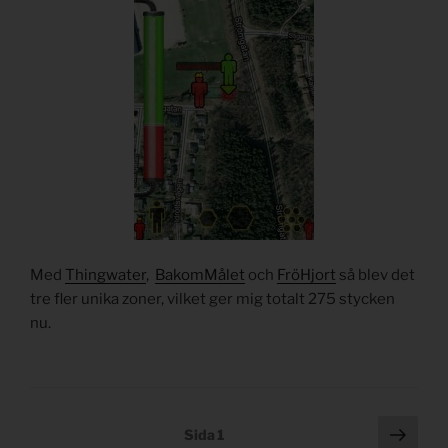
Med
Thingwater
,
BakomMålet
och
FröHjort
så blev det
tre fler unika zoner, vilket ger mig totalt 275 stycken
nu.
Posts
Näst
Sida
1