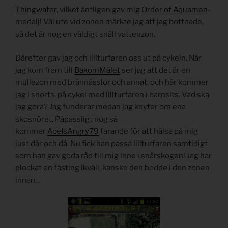
Thingwater
, vilket äntligen gav mig
Order of Aquamen
-
medalj! Väl ute vid zonen märkte jag att jag bottnade,
så det är nog en väldigt snäll vattenzon.
Därefter gav jag och lillturfaren oss ut på cykeln. När
jag kom fram till
BakomMålet
ser jag att det är en
mullezon med brännässlor och annat, och här kommer
jag i shorts, på cykel med lillturfaren i barnsits. Vad ska
jag göra? Jag funderar medan jag knyter om ena
skosnöret. Påpassligt nog så
kommer
AceIsAngry79
farande för att hälsa på mig
just där och då. Nu fick han passa lillturfaren samtidigt
som han gav goda råd till mig inne i snårskogen! Jag har
plockat en fästing ikväll, kanske den bodde i den zonen
innan…