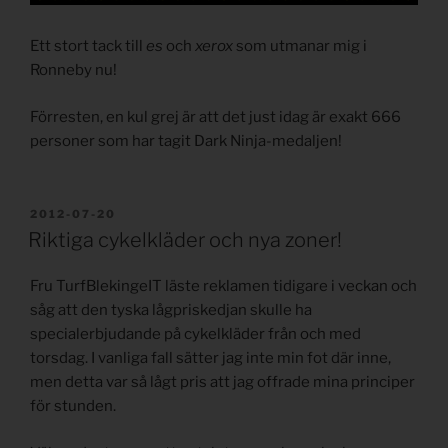
Ett stort tack till
es
och
xerox
som utmanar mig i
Ronneby nu!
Förresten, en kul grej är att det just idag är exakt 666
personer som har tagit Dark Ninja-medaljen!
PUBLICERAT
2012-07-20
Riktiga cykelkläder och nya zoner!
Fru TurfBlekingeIT läste reklamen tidigare i veckan och
såg att den tyska lågpriskedjan skulle ha
specialerbjudande på cykelkläder från och med
torsdag. I vanliga fall sätter jag inte min fot där inne,
men detta var så lågt pris att jag offrade mina principer
för stunden.