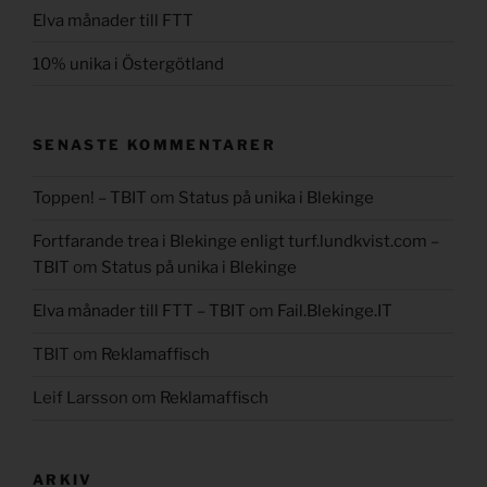
Elva månader till FTT
10% unika i Östergötland
SENASTE KOMMENTARER
Toppen! – TBIT
om
Status på unika i Blekinge
Fortfarande trea i Blekinge enligt turf.lundkvist.com –
TBIT
om
Status på unika i Blekinge
Elva månader till FTT – TBIT
om
Fail.Blekinge.IT
TBIT
om
Reklamaffisch
Leif Larsson
om
Reklamaffisch
ARKIV