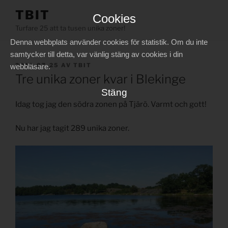
Hoppa
TBIT
Cookies
till
Turfare 25 att ta tusen unika zoner!
innehåll
Denna webbplats använder cookies för statistik. Om du inte
samtycker till detta, var vänlig stäng av cookies i din
PUBLICERAT
2012-07-25
AV
TBIT
webbläsare.
Tre unika zoner kvar i Blekinge
Stäng
Idag tog jag den södra zonen på Tjärö. Varmt och gott!
Nu har jag tagit 289 unika zoner.