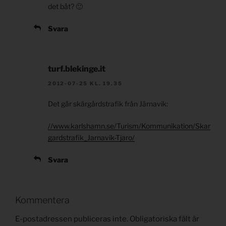
det båt? 🙂
Svara
turf.blekinge.it
2012-07-25 KL. 19.35
Det går skärgårdstrafik från Järnavik:
//www.karlshamn.se/Turism/Kommunikation/Skar
gardstrafik_Jarnavik-Tjaro/
Svara
Kommentera
E-postadressen publiceras inte.
Obligatoriska fält är