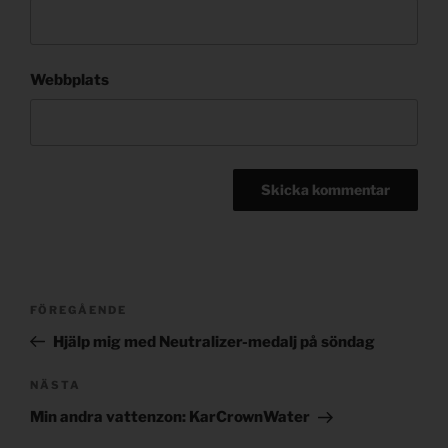
Webbplats
Post
Föregående
FÖREGÅENDE
navigation
inlägg
Hjälp mig med Neutralizer-medalj på söndag
Nästa
NÄSTA
inlägg
Min andra vattenzon: KarCrownWater