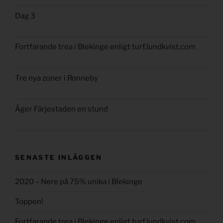
Dag 3
Fortfarande trea i Blekinge enligt turf.lundkvist.com
Tre nya zoner i Ronneby
Äger Färjestaden en stund
SENASTE INLÄGGEN
2020 – Nere på 75% unika i Blekinge
Toppen!
Fortfarande trea i Blekinge enligt turf.lundkvist.com