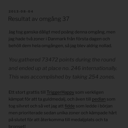
PUBLICERAT
2013-08-04
Resultat av omgång 37
Jag tog ganska dåligt med poäng denna omgång, men
jag hade två zoner i Danmark från första dagen och
behöll dem hela omgången, så jag blev aldrig nollad.
You gathered 73472 points during the round
and ended up at place no. 246 internationally.
This was accomplished by taking 254 zones.
Ett stort grattis till
TriggerHappy
som verkligen
kämpat för att ta guldmedalj, och även till
pedlan
som
tog silvret och så vet jag att
fidde
som ledde i början
men prioriterade sedan unika zoner och kämpade hårt
på slutet för att återkomma till medaljplats och ta
bronset!