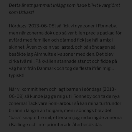
Detta är ett gammalt inlägg som hade blivit kvarglömt
som Utkast!
I lördags [2013-06-08] så fick vi nya zoner i Ronneby,
men när zonerna dök upp så var bilen precis packad för
avfärd med familjen och därmed fick jag hålla mig i
skinnet. Även cykeln vad lastad, och på söndagen så
besökte jag Älmhults elva zoner med den. Det blev
cirka två mil. På kvällen stannade
stsnot
och
fidde
på
väg hem från Danmark och tog de flesta ifrån mig…
typiskt!
När vi kommit hem och lagt barnen i söndags [2013-
06-09] så kunde jag ge mig ut i Ronneby och ta de nya
zonerna! Tack vare
RonHarbour
så kan mina turfrundor
bli ännu längre än tidigare, men i söndags blev det
“bara” knappt tre mil, eftersom jag redan ägde zonerna
i Kallinge och inte prioriterade återbesök där.