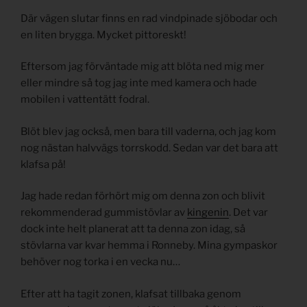
Där vägen slutar finns en rad vindpinade sjöbodar och
en liten brygga. Mycket pittoreskt!
Eftersom jag förväntade mig att blöta ned mig mer
eller mindre så tog jag inte med kamera och hade
mobilen i vattentätt fodral.
Blöt blev jag också, men bara till vaderna, och jag kom
nog nästan halvvägs torrskodd. Sedan var det bara att
klafsa på!
Jag hade redan förhört mig om denna zon och blivit
rekommenderad gummistövlar av
kingenin
. Det var
dock inte helt planerat att ta denna zon idag, så
stövlarna var kvar hemma i Ronneby. Mina gympaskor
behöver nog torka i en vecka nu…
Efter att ha tagit zonen, klafsat tillbaka genom