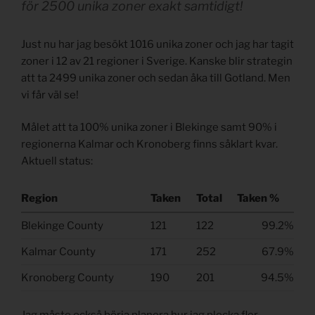
för 2500 unika zoner exakt samtidigt!
Just nu har jag besökt 1016 unika zoner och jag har tagit
zoner i 12 av 21 regioner i Sverige. Kanske blir strategin
att ta 2499 unika zoner och sedan åka till Gotland. Men
vi får väl se!
Målet att ta 100% unika zoner i Blekinge samt 90% i
regionerna Kalmar och Kronoberg finns såklart kvar.
Aktuell status:
Region
Taken
Total
Taken %
Blekinge County
121
122
99.2%
Kalmar County
171
252
67.9%
Kronoberg County
190
201
94.5%