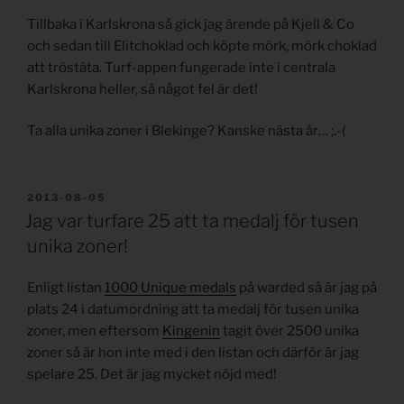
Tillbaka i Karlskrona så gick jag ärende på Kjell & Co
och sedan till Elitchoklad och köpte mörk, mörk choklad
att tröstäta. Turf-appen fungerade inte i centrala
Karlskrona heller, så något fel är det!
Ta alla unika zoner i Blekinge? Kanske nästa år… ;.-(
PUBLICERAT
2013-08-05
Jag var turfare 25 att ta medalj för tusen
unika zoner!
Enligt listan
1000 Unique medals
på warded så är jag på
plats 24 i datumordning att ta medalj för tusen unika
zoner, men eftersom
Kingenin
tagit över 2500 unika
zoner så är hon inte med i den listan och därför är jag
spelare 25. Det är jag mycket nöjd med!