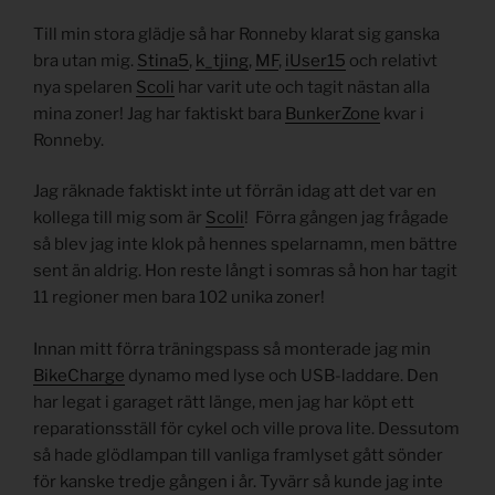
Till min stora glädje så har Ronneby klarat sig ganska
bra utan mig.
Stina5
,
k_tjing
,
MF
,
iUser15
och relativt
nya spelaren
Scoli
har varit ute och tagit nästan alla
mina zoner! Jag har faktiskt bara
BunkerZone
kvar i
Ronneby.
Jag räknade faktiskt inte ut förrän idag att det var en
kollega till mig som är
Scoli
! Förra gången jag frågade
så blev jag inte klok på hennes spelarnamn, men bättre
sent än aldrig. Hon reste långt i somras så hon har tagit
11 regioner men bara 102 unika zoner!
Innan mitt förra träningspass så monterade jag min
BikeCharge
dynamo med lyse och USB-laddare. Den
har legat i garaget rätt länge, men jag har köpt ett
reparationsställ för cykel och ville prova lite. Dessutom
så hade glödlampan till vanliga framlyset gått sönder
för kanske tredje gången i år. Tyvärr så kunde jag inte