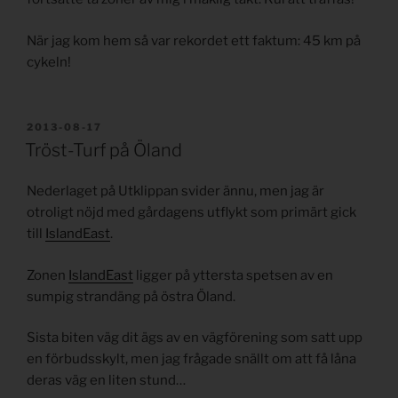
När jag kom hem så var rekordet ett faktum: 45 km på
cykeln!
PUBLICERAT
2013-08-17
Tröst-Turf på Öland
Nederlaget på Utklippan svider ännu, men jag är
otroligt nöjd med gårdagens utflykt som primärt gick
till
IslandEast
.
Zonen
IslandEast
ligger på yttersta spetsen av en
sumpig strandäng på östra Öland.
Sista biten väg dit ägs av en vägförening som satt upp
en förbudsskylt, men jag frågade snällt om att få låna
deras väg en liten stund…