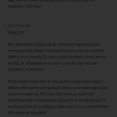
Jag måste också börja planera hur jag plocka fler
regioner i Sverige.
PUBLICERAT
2013-08-26
Vakum
Min stendöda Galaxy S2 är numera en ganska usel
brevpress på jobbet. Lånetelefonen, som var mycket
bättre än en trasig S2 men också mycket sämre än en
hel S2, är tillbakalämnad och nu turfar jag med en
sprillans ny telefon!
Ett problem med den är att jag inte längre har någon
hållare till cykeln som passar. Den universella jag köpte
häromveckan var för liten. Det vore ju dumt om
telefonen blev fuktskadad så jag har inte tränat på 1,5
vecka nu! Det är en dålig ursäkt, men en ny mobilhållare
till cykeln är beställd!