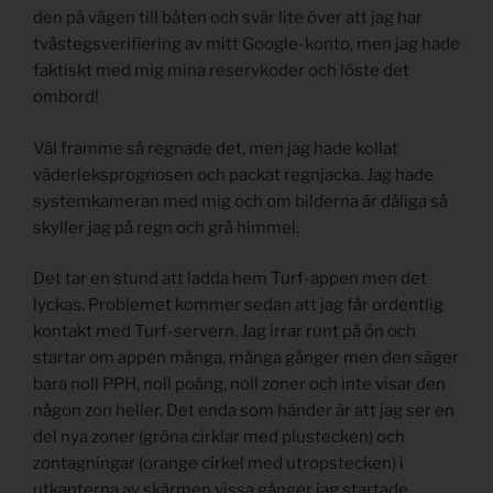
den på vägen till båten och svär lite över att jag har
tvåstegsverifiering av mitt Google-konto, men jag hade
faktiskt med mig mina reservkoder och löste det
ombord!
Väl framme så regnade det, men jag hade kollat
väderleksprognosen och packat regnjacka. Jag hade
systemkameran med mig och om bilderna är dåliga så
skyller jag på regn och grå himmel.
Det tar en stund att ladda hem Turf-appen men det
lyckas. Problemet kommer sedan att jag får ordentlig
kontakt med Turf-servern. Jag irrar runt på ön och
startar om appen många, många gånger men den säger
bara noll PPH, noll poäng, noll zoner och inte visar den
någon zon heller. Det enda som händer är att jag ser en
del nya zoner (gröna cirklar med plustecken) och
zontagningar (orange cirkel med utropstecken) i
utkanterna av skärmen vissa gånger jag startade