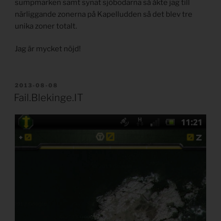
sumpmarken samt synat sjöbodarna så åkte jag till
närliggande zonerna på Kapelludden så det blev tre
unika zoner totalt.
Jag är mycket nöjd!
PUBLICERAT
2013-08-08
Fail.Blekinge.IT