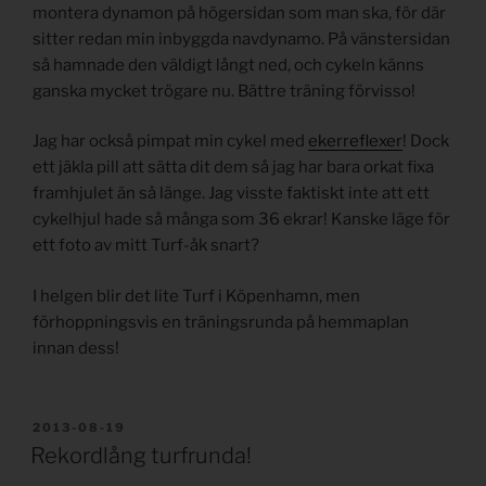
montera dynamon på högersidan som man ska, för där
sitter redan min inbyggda navdynamo. På vänstersidan
så hamnade den väldigt långt ned, och cykeln känns
ganska mycket trögare nu. Bättre träning förvisso!
Jag har också pimpat min cykel med
ekerreflexer
! Dock
ett jäkla pill att sätta dit dem så jag har bara orkat fixa
framhjulet än så länge. Jag visste faktiskt inte att ett
cykelhjul hade så många som 36 ekrar! Kanske läge för
ett foto av mitt Turf-åk snart?
I helgen blir det lite Turf i Köpenhamn, men
förhoppningsvis en träningsrunda på hemmaplan
innan dess!
PUBLICERAT
2013-08-19
Rekordlång turfrunda!