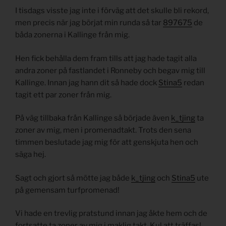
I tisdags visste jag inte i förväg att det skulle bli rekord,
men precis när jag börjat min runda så tar
897675
de
båda zonerna i Kallinge från mig.
Hen fick behålla dem fram tills att jag hade tagit alla
andra zoner på fastlandet i Ronneby och begav mig till
Kallinge. Innan jag hann dit så hade dock
Stina5
redan
tagit ett par zoner från mig.
På väg tillbaka från Kallinge så började även
k_tjing
ta
zoner av mig, men i promenadtakt. Trots den sena
timmen beslutade jag mig för att genskjuta hen och
säga hej.
Sagt och gjort så mötte jag både
k_tjing
och
Stina5
ute
på gemensam turfpromenad!
Vi hade en trevlig pratstund innan jag åkte hem och de
fortsatte ta zoner av mig i maklig takt. Kul att träffas!