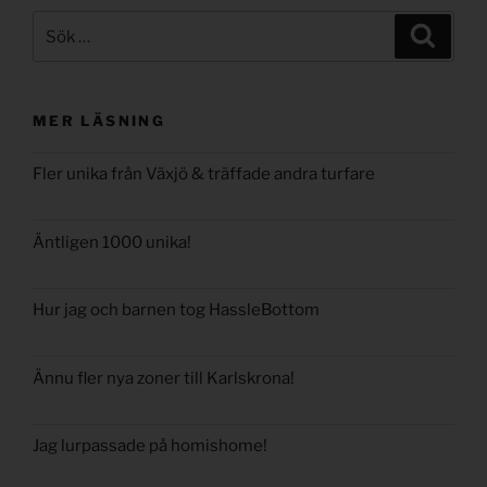
Sök
Sök
efter:
MER LÄSNING
Fler unika från Växjö & träffade andra turfare
Äntligen 1000 unika!
Hur jag och barnen tog HassleBottom
Ännu fler nya zoner till Karlskrona!
Jag lurpassade på homishome!