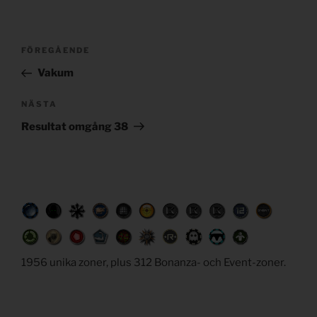
Post
Föregående
FÖREGÅENDE
navigation
inlägg
Vakum
Nästa
NÄSTA
inlägg
Resultat omgång 38
1956 unika zoner, plus 312 Bonanza- och Event-zoner.