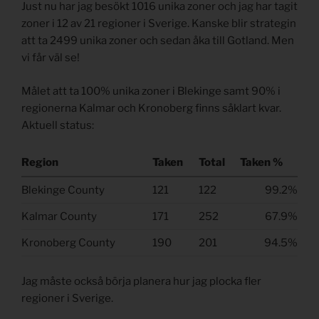
Just nu har jag besökt 1016 unika zoner och jag har tagit
zoner i 12 av 21 regioner i Sverige. Kanske blir strategin
att ta 2499 unika zoner och sedan åka till Gotland. Men
vi får väl se!
Målet att ta 100% unika zoner i Blekinge samt 90% i
regionerna Kalmar och Kronoberg finns såklart kvar.
Aktuell status:
Region
Taken
Total
Taken %
Blekinge County
121
122
99.2%
Kalmar County
171
252
67.9%
Kronoberg County
190
201
94.5%
Jag måste också börja planera hur jag plocka fler
regioner i Sverige.