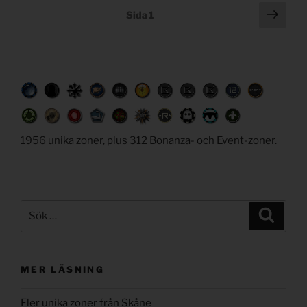
Posts
Näst
Sida
1
sida
navigation
1956 unika zoner, plus 312 Bonanza- och Event-zoner.
Sök
Sök
efter:
MER LÄSNING
Fler unika zoner från Skåne