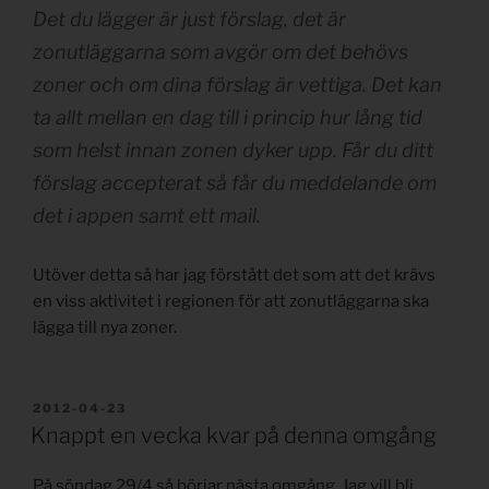
Det du lägger är just förslag, det är
zonutläggarna som avgör om det behövs
zoner och om dina förslag är vettiga. Det kan
ta allt mellan en dag till i princip hur lång tid
som helst innan zonen dyker upp. Får du ditt
förslag accepterat så får du meddelande om
det i appen samt ett mail.
Utöver detta så har jag förstått det som att det krävs
en viss aktivitet i regionen för att zonutläggarna ska
lägga till nya zoner.
PUBLICERAT
2012-04-23
Knappt en vecka kvar på denna omgång
På söndag 29/4 så börjar nästa omgång. Jag vill bli