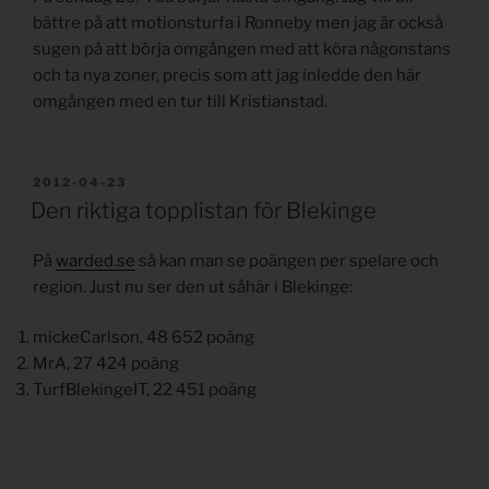
bättre på att motionsturfa i Ronneby men jag är också
sugen på att börja omgången med att köra någonstans
och ta nya zoner, precis som att jag inledde den här
omgången med en tur till Kristianstad.
PUBLICERAT
2012-04-23
Den riktiga topplistan för Blekinge
På
warded.se
så kan man se poängen per spelare och
region. Just nu ser den ut såhär i Blekinge:
mickeCarlson, 48 652 poäng
MrA, 27 424 poäng
TurfBlekingeIT, 22 451 poäng