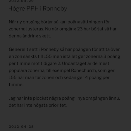
PUBLICERAT
2012-04-29
Högre PPH i Ronneby
När ny omgång börjar så kan poängsättningen för
zonerna justeras. Nu när omgång 23 har börjat så har
denna ändring skett.
Generellt sett i Ronneby så har poängen för att ta över
en zon sänkts till 155 men istället ger zonerna 3 poäng
per timme mot tidigare 2. Undantaget är de mest
populära zonerna, till exempel
Ronechurch
, som ger
155 när man tar zonen och sedan ger 4 poäng per
timme.
Jag har inte plockat några poäng i nya omgången ännu,
det har inte högsta prioritet.
PUBLICERAT
2012-04-28