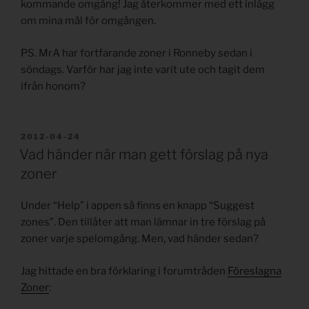
kommande omgång! Jag återkommer med ett inlägg
om mina mål för omgången.
PS. MrA har fortfarande zoner i Ronneby sedan i
söndags. Varför har jag inte varit ute och tagit dem
ifrån honom?
PUBLICERAT
2012-04-24
Vad händer när man gett förslag på nya
zoner
Under “Help” i appen så finns en knapp “Suggest
zones”. Den tillåter att man lämnar in tre förslag på
zoner varje spelomgång. Men, vad händer sedan?
Jag hittade en bra förklaring i forumtråden
Föreslagna
Zoner
: