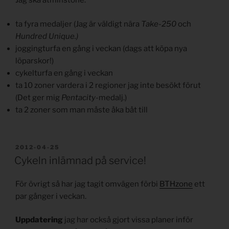
Jag ska åtminstone:
ta fyra medaljer (Jag är väldigt nära
Take-250
och
Hundred Unique.)
joggingturfa en gång i veckan (dags att köpa nya
löparskor!)
cykelturfa en gång i veckan
ta 10 zoner vardera i 2 regioner jag inte besökt förut
(Det ger mig
Pentacity
-medalj.)
ta 2 zoner som man måste åka båt till
PUBLICERAT
2012-04-25
Cykeln inlämnad på service!
För övrigt så har jag tagit omvägen förbi
BTHzone
ett
par gånger i veckan.
Uppdatering
jag har också gjort vissa planer inför