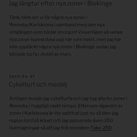
Jag längtar efter nya zoner i Blekinge
Tänk, tänk om vi får några nya zoner i
Ronneby/Karlskrona i samband med den nya
omgången som börjar imorgon! Visserligen så verkar
nya zoner kunna dyka upp när som helst, men jag har
inte upptäckt några nya zoner i Blekinge sedan jag
började turfa i slutet av mars.
PUBLICERAT
2012-04-27
Cykelturf och medalj
Äntligen kunde jag cykelturfa och jag tog alla tio zoner i
Ronneby i hyggligt raskt tempo. Eftersom ägandet av
zoner i Karlskrona är lite splittrat just nu så blev jag
region lord
på köpet och jag passerade även 250
övertagningar så att jag fick medaljen
Take-250
.