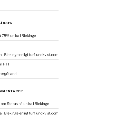
LÄGGEN
 75% unika i Blekinge
a i Blekinge enligt turf.lundkvist.com
ll FTT
tergötland
OMMENTARER
om
Status på unika i Blekinge
a i Blekinge enligt turf.lundkvist.com