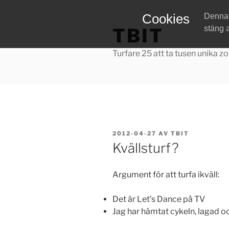
Hoppa
Cookies
Denna w
till
stäng 
TBIT
innehåll
Turfare 25 att ta tusen unika zo
PUBLICERAT
2012-04-27
AV
TBIT
Kvällsturf?
Argument för att turfa ikväll:
Det är Let’s Dance på TV
Jag har hämtat cykeln, lagad oc