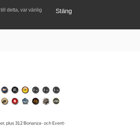
ll detta, var vänlig
Stäng
er, plus 312 Bonanza- och Event-