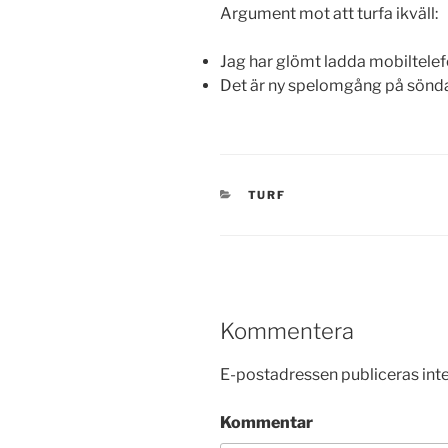
Argument mot att turfa ikväll:
Jag har glömt ladda mobiltele
Det är ny spelomgång på sönd
KATEGORIER
TURF
Kommentera
E-postadressen publiceras inte
Kommentar