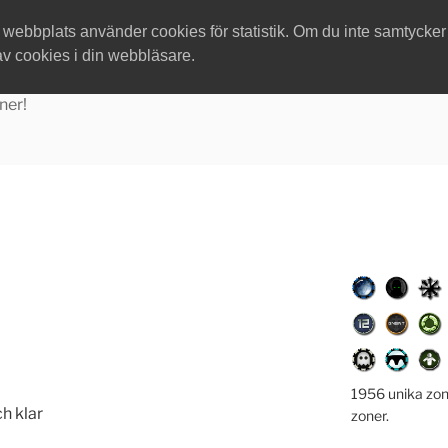
ebbplats använder cookies för statistik. Om du inte samtycker ti
av cookies i din webbläsare.
ner!
1956 unika zon
h klar
zoner.