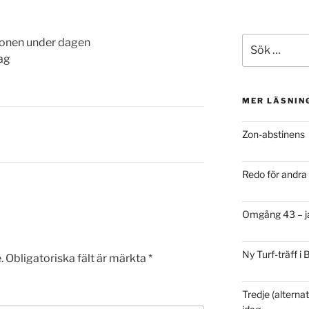
Sök
fonen under dagen
efter:
ag
MER LÄSNIN
Zon-abstinens
Redo för andr
Omgång 43 – ja
Ny Turf-träff i
.
Obligatoriska fält är märkta
*
Tredje (alternat