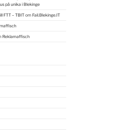
us på unika i Blekinge
ll FTT – TBIT
om
Fail.Blekinge.IT
maffisch
m
Reklamaffisch