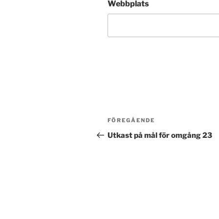
Webbplats
Post
Föregående
FÖREGÅENDE
navigation
inlägg
Utkast på mål för omgång 23