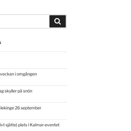
Sök
G
a veckan i omgången
g skyller på snön
 Blekinge 26 september
ivt sjätte) plats i Kalmar-eventet