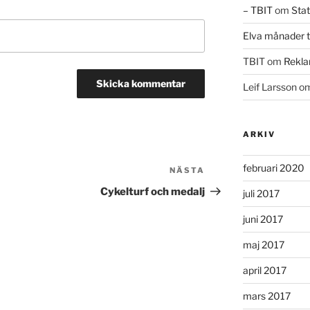
– TBIT
om
Stat
Elva månader ti
TBIT
om
Rekla
Leif Larsson
o
ARKIV
februari 2020
NÄSTA
Nästa
inlägg
Cykelturf och medalj
juli 2017
juni 2017
maj 2017
april 2017
mars 2017