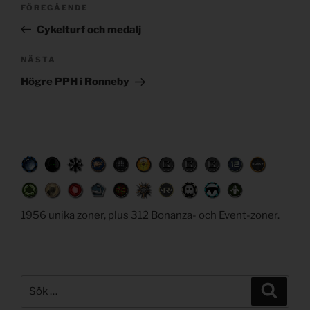
Föregående
FÖREGÅENDE
navigation
inlägg
Cykelturf och medalj
Nästa
NÄSTA
inlägg
Högre PPH i Ronneby
1956 unika zoner, plus 312 Bonanza- och Event-zoner.
Sök
Sök
efter: