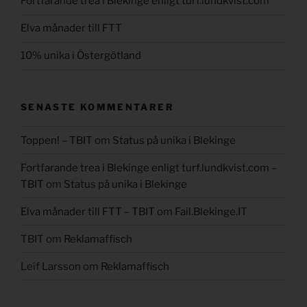
Fortfarande trea i Blekinge enligt turf.lundkvist.com
Elva månader till FTT
10% unika i Östergötland
SENASTE KOMMENTARER
Toppen! – TBIT
om
Status på unika i Blekinge
Fortfarande trea i Blekinge enligt turf.lundkvist.com –
TBIT
om
Status på unika i Blekinge
Elva månader till FTT – TBIT
om
Fail.Blekinge.IT
TBIT
om
Reklamaffisch
Leif Larsson
om
Reklamaffisch