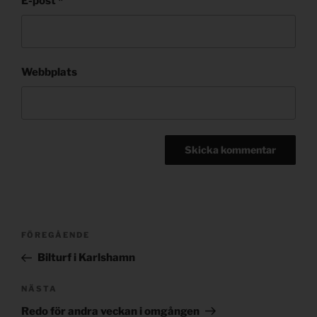
E-post
*
Webbplats
Post
Föregående
FÖREGÅENDE
navigation
inlägg
Bilturf i Karlshamn
Nästa
NÄSTA
inlägg
Redo för andra veckan i omgången