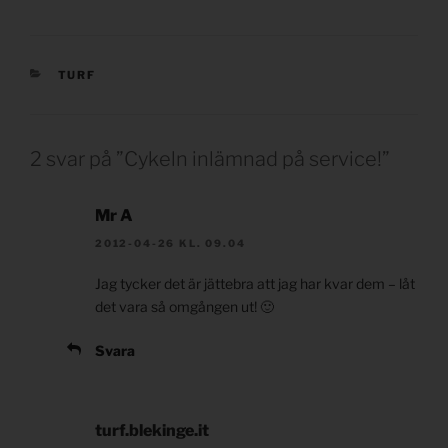
KATEGORIER
TURF
2 svar på ”Cykeln inlämnad på service!”
Mr A
2012-04-26 KL. 09.04
Jag tycker det är jättebra att jag har kvar dem – låt
det vara så omgången ut! 🙂
Svara
turf.blekinge.it