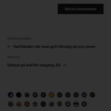
Post
Föregående
FÖREGÅENDE
navigation
inlägg
Vad händer när man gett förslag på nya zoner
Nästa
NÄSTA
inlägg
Utkast på mål för omgång 23