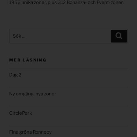
1956 unika zoner, plus 312 Bonanza- och Event-zoner.
Sök
Sök
efter:
MER LÄSNING
Dag 2
Ny omgång, nya zoner
CirclePark
Fina gröna Ronneby