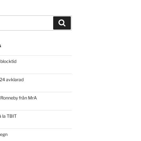
Sök
G
 blocktid
24 avklarad
a Ronneby från MrA
 la TBIT
 regn