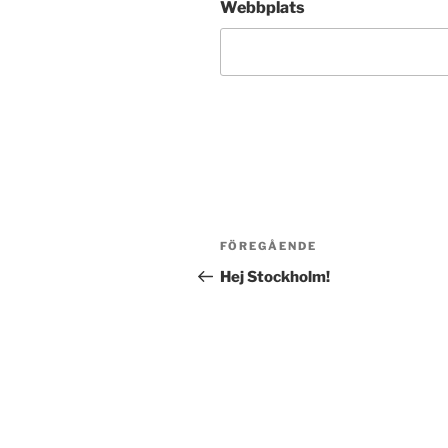
Webbplats
Post
Föregående
FÖREGÅENDE
navigation
inlägg
Hej Stockholm!