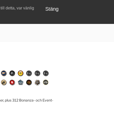
ll detta, var vänlig
Stäng
er, plus 312 Bonanza- och Event-