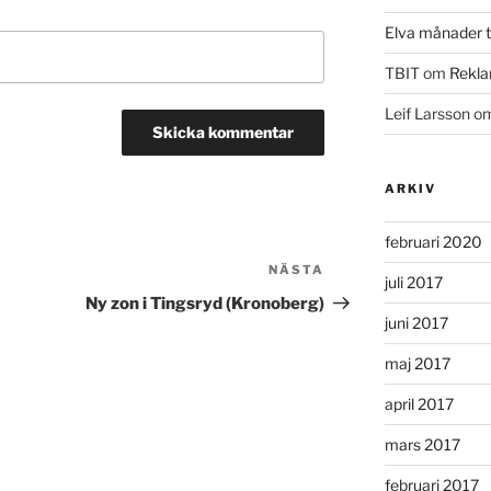
Elva månader ti
TBIT
om
Rekla
Leif Larsson
o
ARKIV
februari 2020
NÄSTA
Nästa
juli 2017
inlägg
Ny zon i Tingsryd (Kronoberg)
juni 2017
maj 2017
april 2017
mars 2017
februari 2017