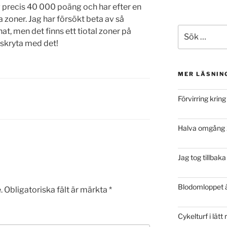
 precis 40 000 poäng och har efter en
a zoner. Jag har försökt beta av så
Sök
, men det finns ett tiotal zoner på
efter:
 skryta med det!
MER LÄSNIN
Förvirring kring
Halva omgång 
Jag tog tillbak
Blodomloppet à
.
Obligatoriska fält är märkta
*
Cykelturf i lätt