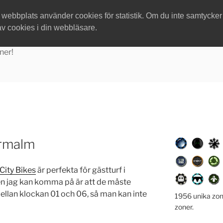
ebbplats använder cookies för statistik. Om du inte samtycker ti
av cookies i din webbläsare.
ner!
rmalm
City Bikes
är perfekta för gästturf i
n jag kan komma på är att de måste
mellan klockan 01 och 06, så man kan inte
1956 unika zon
zoner.