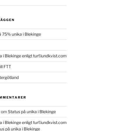
LÄGGEN
 75% unika i Blekinge
a i Blekinge enligt turf.lundkvist.com
ll FTT
tergötland
OMMENTARER
om
Status på unika i Blekinge
a i Blekinge enligt turf.lundkvist.com
us på unika i Blekinge