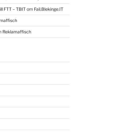
ll FTT – TBIT
om
Fail.Blekinge.IT
maffisch
m
Reklamaffisch