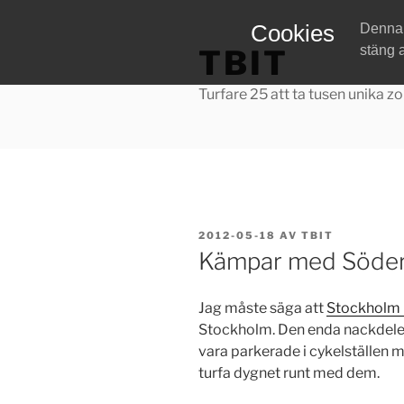
Hoppa
Cookies
Denna w
till
stäng 
TBIT
innehåll
Turfare 25 att ta tusen unika zo
PUBLICERAT
2012-05-18
AV
TBIT
Kämpar med Söde
Jag måste säga att
Stockholm 
Stockholm. Den enda nackdele
vara parkerade i cykelställen 
turfa dygnet runt med dem.