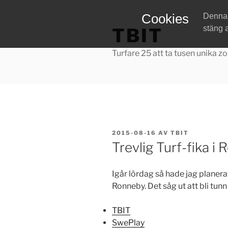
Hoppa
Cookies
Denna w
till
stäng 
TBIT
innehåll
Turfare 25 att ta tusen unika zo
PUBLICERAT
2015-08-16
AV
TBIT
Trevlig Turf-fika i
Igår lördag så hade jag planera
Ronneby. Det såg ut att bli tunn 
TBIT
SwePlay