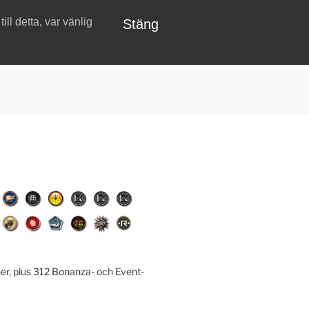
ll detta, var vänlig
Stäng
er, plus 312 Bonanza- och Event-