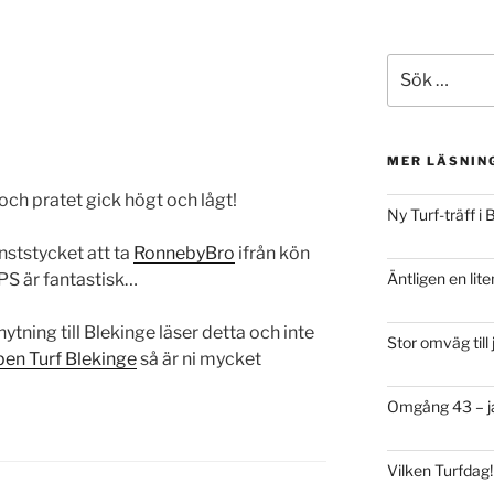
Sök
efter:
MER LÄSNIN
och pratet gick högt och lågt!
Ny Turf-träff i
ststycket att ta
RonnebyBro
ifrån kön
PS är fantastisk…
Äntligen en lite
ning till Blekinge läser detta och inte
Stor omväg till
en Turf Blekinge
så är ni mycket
Omgång 43 – ja
Vilken Turfdag!