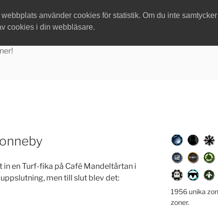
ebbplats använder cookies för statistik. Om du inte samtycker ti
av cookies i din webbläsare.
ner!
 Ronneby
t in en Turf-fika på Café Mandeltårtan i
uppslutning, men till slut blev det:
1956 unika zon
zoner.