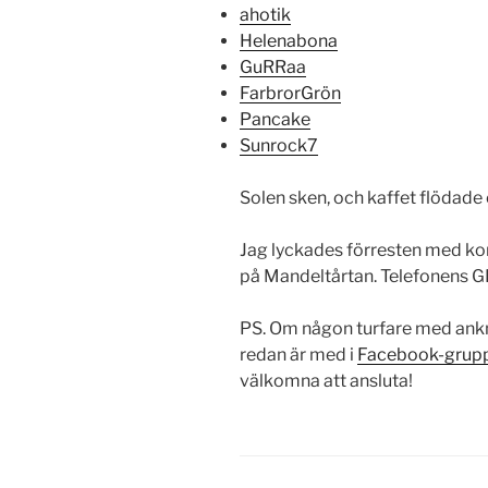
ahotik
Helenabona
GuRRaa
FarbrorGrön
Pancake
Sunrock7
Solen sken, och kaffet flödade 
Jag lyckades förresten med kon
på Mandeltårtan. Telefonens G
PS. Om någon turfare med anknyt
redan är med i
Facebook-grupp
välkomna att ansluta!