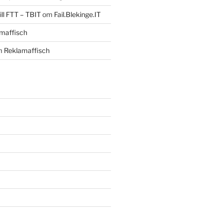
ll FTT – TBIT
om
Fail.Blekinge.IT
maffisch
m
Reklamaffisch