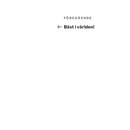
Post
Föregående
FÖREGÅENDE
navigation
inlägg
Bäst i världen!