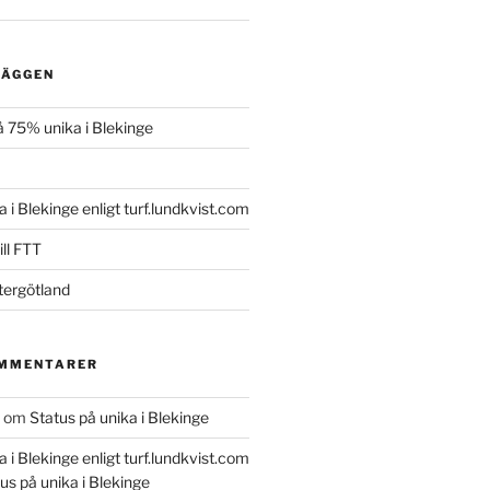
LÄGGEN
 75% unika i Blekinge
a i Blekinge enligt turf.lundkvist.com
ll FTT
tergötland
OMMENTARER
om
Status på unika i Blekinge
a i Blekinge enligt turf.lundkvist.com
us på unika i Blekinge