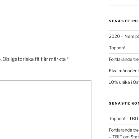
SENASTE IN
2020 – Nere på
Toppen!
.
Obligatoriska fält är märkta
*
Fortfarande tre
Elva månader ti
10% unika i Ös
SENASTE K
Toppen! – TBIT
Fortfarande tre
– TBIT
om
Stat