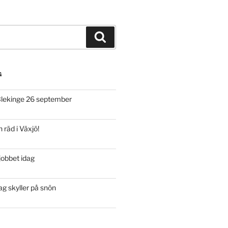
Sök
G
 Blekinge 26 september
n räd i Växjö!
 jobbet idag
g skyller på snön