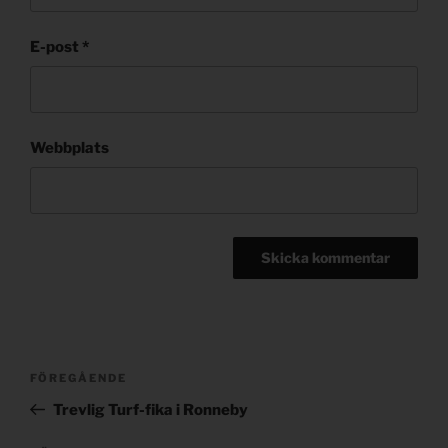
E-post
*
Webbplats
Post
Föregående
FÖREGÅENDE
navigation
inlägg
Trevlig Turf-fika i Ronneby