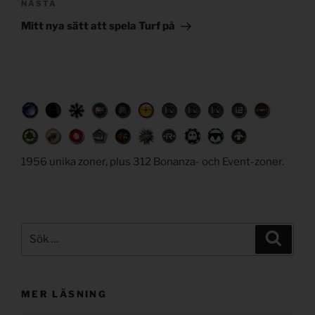
Nästa
NÄSTA
inlägg
Mitt nya sätt att spela Turf på
1956 unika zoner, plus 312 Bonanza- och Event-zoner.
Sök
Sök
efter:
MER LÄSNING