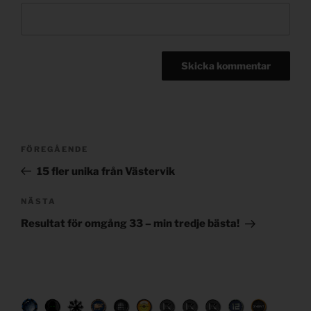
Post
Föregående
FÖREGÅENDE
navigation
inlägg
15 fler unika från Västervik
Nästa
NÄSTA
inlägg
Resultat för omgång 33 – min tredje bästa!