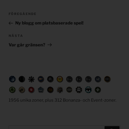
Post
Föregående
FÖREGÅENDE
navigation
inlägg
Ny blogg om platsbaserade spel!
Nästa
NÄSTA
inlägg
Var går gränsen?
1956 unika zoner, plus 312 Bonanza- och Event-zoner.
Sök