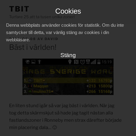
Hoppa
TBIT
Cookies
till
Turfare 25 att ta tusen unika zoner!
innehåll
Denna webbplats använder cookies för statistik. Om du inte
samtycker till detta, var vänlig stäng av cookies i din
PUBLICERAT
2015-06-08
AV
DAVID
webbläsare.
Bäst i världen!
Stäng
En liten stund igår så var jag bäst i världen. När jag
tog detta skärmskjut så hade jag tagit nästan alla
fastlandszoner i Ronneby men strax därefter började
min placering dala… 🙂