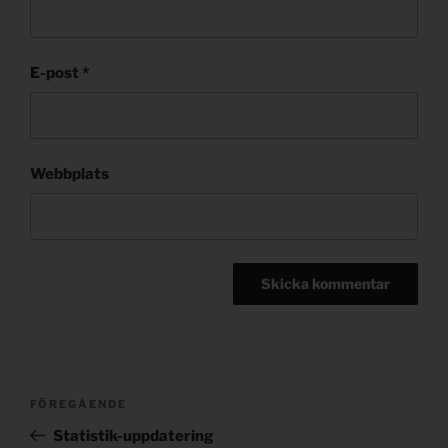
E-post
*
Webbplats
Post
Föregående
FÖREGÅENDE
navigation
inlägg
Statistik-uppdatering