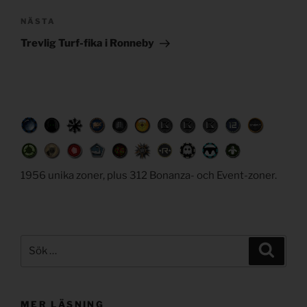
Nästa
NÄSTA
inlägg
Trevlig Turf-fika i Ronneby
1956 unika zoner, plus 312 Bonanza- och Event-zoner.
Sök
Sök
efter:
MER LÄSNING