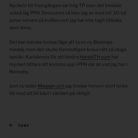
Nyckeln till framgången var hög TP men det innebär
också låg PPH. Dessutom så blev jag av med ett 30-tal
zoner senare på kvällen och jag har inte tagit tillbaka
dem ännu.
Det kan kanske tyckas läge att ta en ny Blekinge-
medalj, men det skulle förmodligen kräva rätt så idoga
besök i Karlskrona för att hindra
HaraldTH som
har
mycket lättare att komma upp i PPH där än vad jag har i
Ronneby.
Just nu leder
Maqqan och
jag önskar honom stort lycka
till med att bli bäst i världen på riktigt!
KATEGORIER
TURF