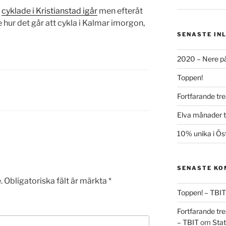
g
cyklade i Kristianstad igår
men efteråt
se hur det går att cykla i Kalmar imorgon,
SENASTE IN
2020 – Nere på
Toppen!
Fortfarande tre
Elva månader ti
10% unika i Ös
SENASTE K
.
Obligatoriska fält är märkta
*
Toppen! – TBIT
Fortfarande tre
– TBIT
om
Stat