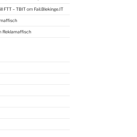
ll FTT – TBIT
om
Fail.Blekinge.IT
maffisch
m
Reklamaffisch