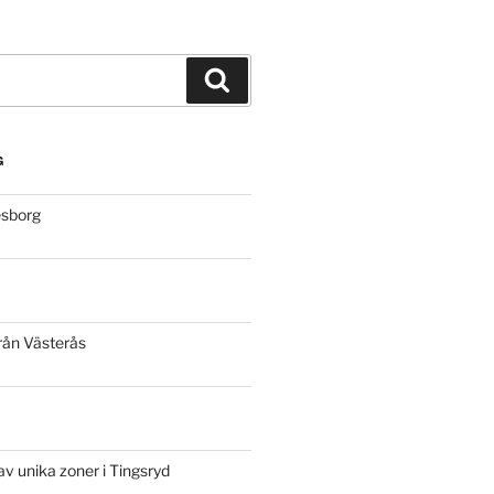
Sök
G
esborg
rån Västerås
v unika zoner i Tingsryd