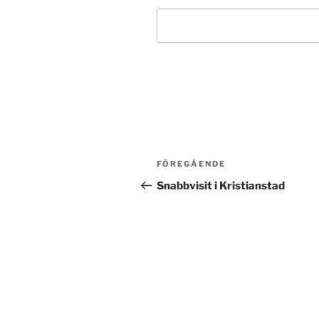
Post
Föregående
FÖREGÅENDE
navigation
inlägg
Snabbvisit i Kristianstad