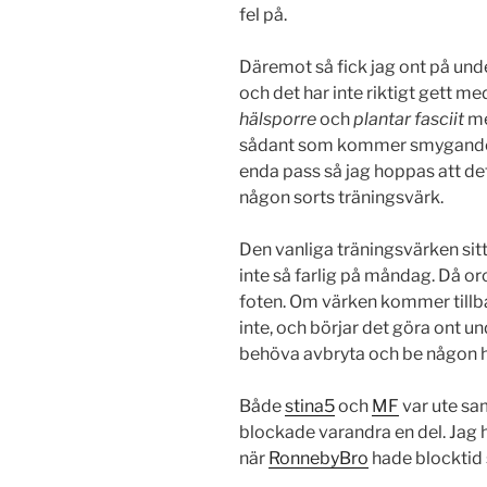
fel på.
Däremot så fick jag ont på un
och det har inte riktigt gett me
hälsporre
och
plantar fasciit
me
sådant som kommer smygande ä
enda pass så jag hoppas att dett
någon sorts träningsvärk.
Den vanliga träningsvärken sit
inte så farlig på måndag. Då oro
foten. Om värken kommer tillb
inte, och börjar det göra ont 
behöva avbryta och be någon 
Både
stina5
och
MF
var ute sam
blockade varandra en del. Jag h
när
RonnebyBro
hade blocktid 