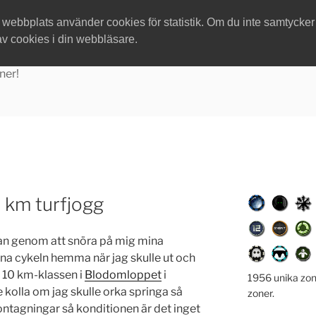
ebbplats använder cookies för statistik. Om du inte samtycker ti
av cookies i din webbläsare.
ner!
4 km turfjogg
gan genom att snöra på mig mina
mna cykeln hemma när jag skulle ut och
a 10 km-klassen i
Blodomloppet
i
1956 unika zon
 kolla om jag skulle orka springa så
zoner.
ontagningar så konditionen är det inget