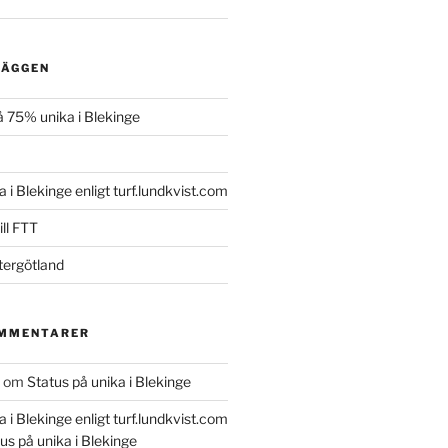
LÄGGEN
 75% unika i Blekinge
a i Blekinge enligt turf.lundkvist.com
ll FTT
tergötland
OMMENTARER
om
Status på unika i Blekinge
a i Blekinge enligt turf.lundkvist.com
us på unika i Blekinge