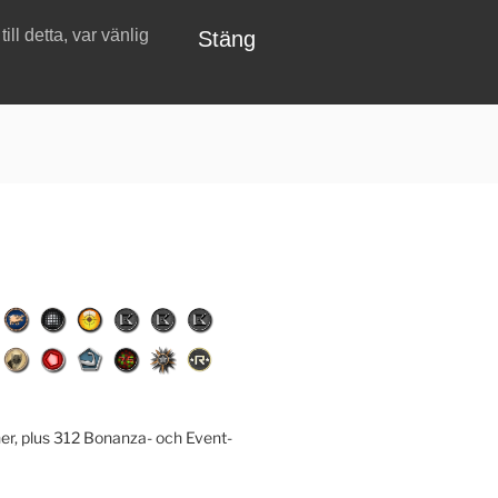
ll detta, var vänlig
Stäng
er, plus 312 Bonanza- och Event-