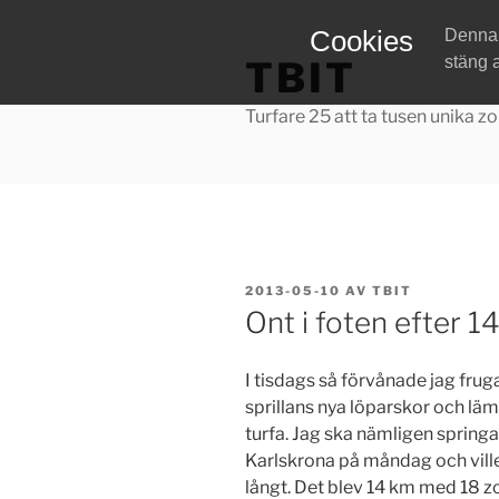
Hoppa
Cookies
Denna w
till
stäng 
TBIT
innehåll
Turfare 25 att ta tusen unika zo
PUBLICERAT
2013-05-10
AV
TBIT
Ont i foten efter 1
I tisdags så förvånade jag fru
sprillans nya löparskor och lä
turfa. Jag ska nämligen spring
Karlskrona på måndag och ville
långt. Det blev 14 km med 18 z