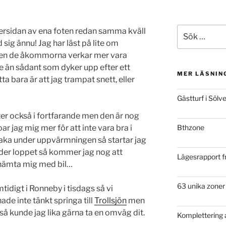
Sök
dersidan av ena foten redan samma kväll
efter:
d sig ännu! Jag har läst på lite om
n de åkommorna verkar mer vara
n sådant som dyker upp efter ett
MER LÄSNIN
a bara är att jag trampat snett, eller
Gästturf i Sölv
ter också i fortfarande men den är nog
ar jag mig mer för att inte vara bra i
Bthzone
aka under uppvärmningen så startar jag
under loppet så kommer jag nog att
Lägesrapport f
hämta mig med bil…
63 unika zoner
tidigt i Ronneby i tisdags så vi
ade inte tänkt springa till
Trollsjön
men
så kunde jag lika gärna ta en omväg dit.
Komplettering a