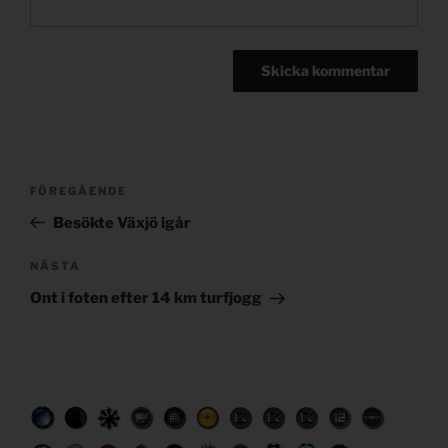
Post
Föregående
FÖREGÅENDE
navigation
inlägg
Besökte Växjö igår
Nästa
NÄSTA
inlägg
Ont i foten efter 14 km turfjogg