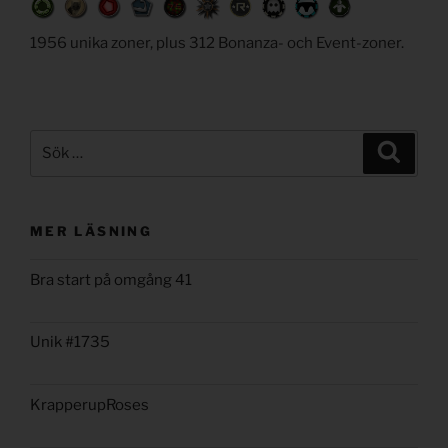
1956 unika zoner, plus 312 Bonanza- och Event-zoner.
Sök
Sök
efter:
MER LÄSNING
Bra start på omgång 41
Unik #1735
KrapperupRoses