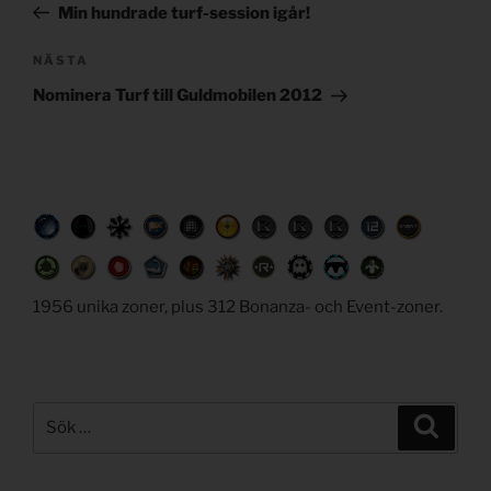
inlägg
Min hundrade turf-session igår!
Nästa
NÄSTA
inlägg
Nominera Turf till Guldmobilen 2012
1956 unika zoner, plus 312 Bonanza- och Event-zoner.
Sök
Sök
efter: