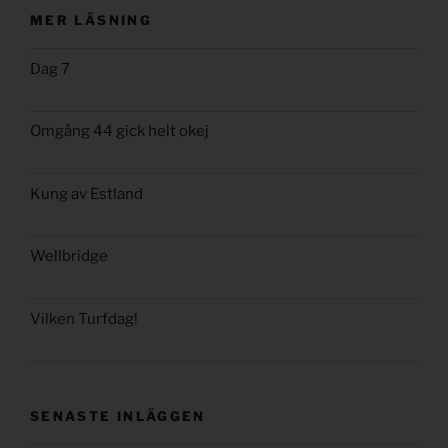
MER LÄSNING
Dag 7
Omgång 44 gick helt okej
Kung av Estland
Wellbridge
Vilken Turfdag!
SENASTE INLÄGGEN