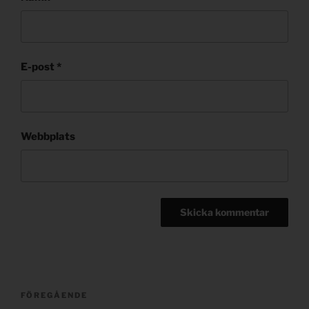
E-post
*
Webbplats
Post
Föregående
FÖREGÅENDE
navigation