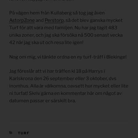
På vägen hem från Kullaberg så tog jag även
AstorpZone
and
Perstorp
, så det blev ganska mycket
Turf för att vara med familjen. Nu har jag tagit 483
unika zoner, och jag ska försöka nå 500 senast vecka
42 när jag ska ut och resa lite igen!
Nog om mig, vi tänkte ordna en ny turf-träff i Blekinge!
Jag föreslår att vi har träffen kl 18 på Harrys i
Karlskrona den 26 september
eller
3 oktober, dvs
inomhus. Alla är välkomna, oavsett hur mycket eller lite
ni turfat! Skriv gärna en kommentar här om något av
datumen passar er särskilt bra.
KATEGORIER
TURF