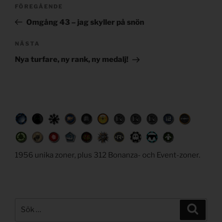
Post
Föregående
FÖREGÅENDE
navigation
inlägg
Omgång 43 – jag skyller på snön
Nästa
NÄSTA
inlägg
Nya turfare, ny rank, ny medalj!
1956 unika zoner, plus 312 Bonanza- och Event-zoner.
Sök
Sök
efter: