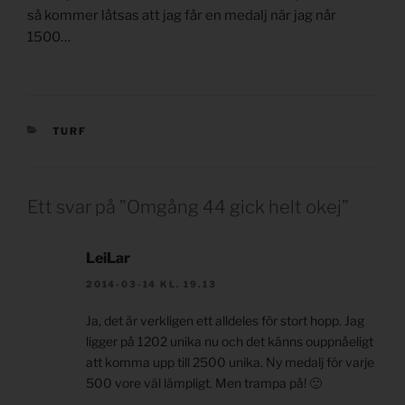
så kommer låtsas att jag får en medalj när jag når
1500…
KATEGORIER
TURF
Ett svar på ”Omgång 44 gick helt okej”
LeiLar
2014-03-14 KL. 19.13
Ja, det är verkligen ett alldeles för stort hopp. Jag
ligger på 1202 unika nu och det känns ouppnåeligt
att komma upp till 2500 unika. Ny medalj för varje
500 vore väl lämpligt. Men trampa på! 🙂