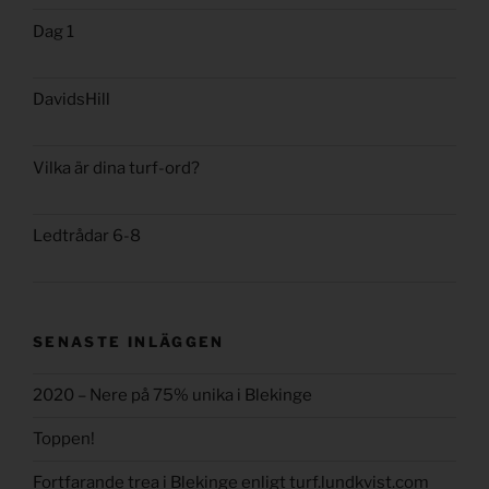
Dag 1
DavidsHill
Vilka är dina turf-ord?
Ledtrådar 6-8
SENASTE INLÄGGEN
2020 – Nere på 75% unika i Blekinge
Toppen!
Fortfarande trea i Blekinge enligt turf.lundkvist.com