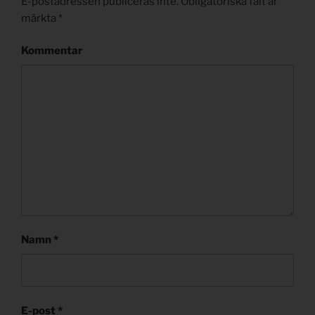
E-postadressen publiceras inte.
Obligatoriska fält är
märkta
*
Kommentar
Namn
*
E-post
*