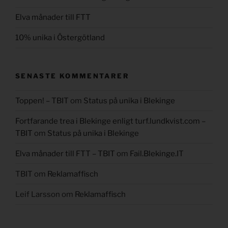
Elva månader till FTT
10% unika i Östergötland
SENASTE KOMMENTARER
Toppen! – TBIT
om
Status på unika i Blekinge
Fortfarande trea i Blekinge enligt turf.lundkvist.com –
TBIT
om
Status på unika i Blekinge
Elva månader till FTT – TBIT
om
Fail.Blekinge.IT
TBIT
om
Reklamaffisch
Leif Larsson
om
Reklamaffisch