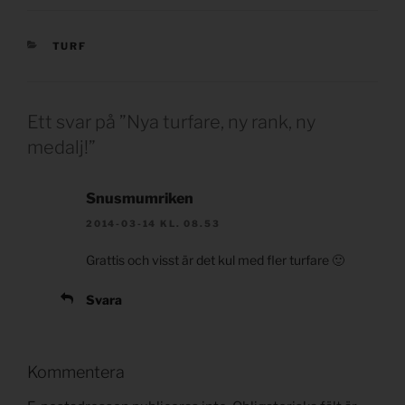
KATEGORIER
TURF
Ett svar på ”Nya turfare, ny rank, ny
medalj!”
Snusmumriken
2014-03-14 KL. 08.53
Grattis och visst är det kul med fler turfare 🙂
Svara
Kommentera