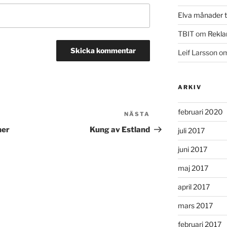
Elva månader ti
TBIT
om
Rekla
Leif Larsson
o
ARKIV
februari 2020
NÄSTA
Nästa
inlägg
ner
Kung av Estland
juli 2017
juni 2017
maj 2017
april 2017
mars 2017
februari 2017