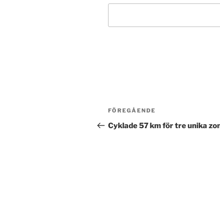
Post
Föregående
FÖREGÅENDE
navigation
inlägg
Cyklade 57 km för tre unika zo