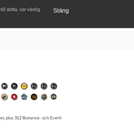
ll detta, var vänlig
Stäng
er, plus 312 Bonanza- och Event-