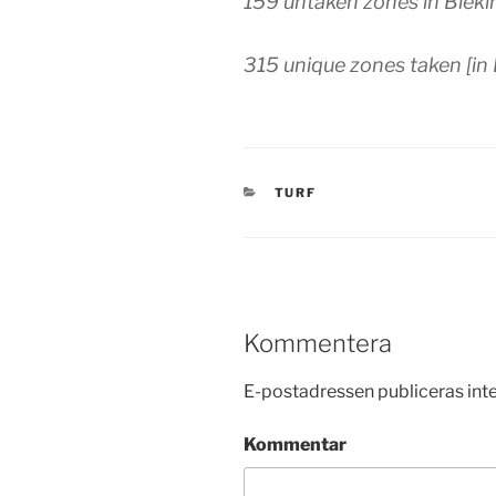
159 untaken zones in Bleki
315 unique zones taken [in 
KATEGORIER
TURF
Kommentera
E-postadressen publiceras inte
Kommentar