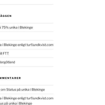
LÄGGEN
 75% unika i Blekinge
a i Blekinge enligt turf.lundkvist.com
ll FTT
tergötland
OMMENTARER
om
Status på unika i Blekinge
a i Blekinge enligt turf.lundkvist.com
us på unika i Blekinge