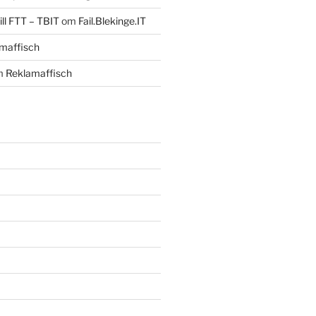
ll FTT – TBIT
om
Fail.Blekinge.IT
maffisch
m
Reklamaffisch