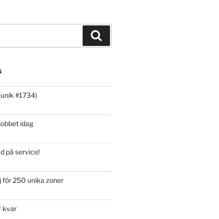
Sök
G
(unik #1734)
 jobbet idag
d på service!
 för 250 unika zoner
r kvar