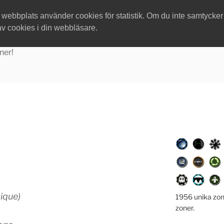
ebbplats använder cookies för statistik. Om du inte samtycker ti
av cookies i din webbläsare.
ner!
ique)
1956 unika zon
zoner.