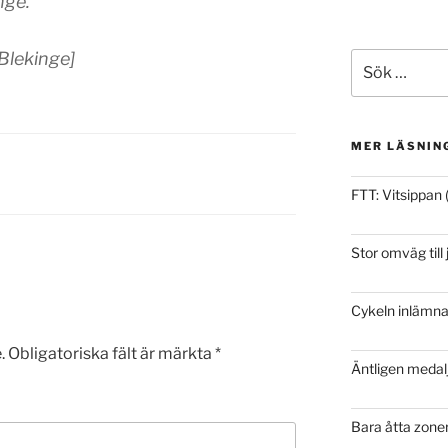
nge.
Blekinge]
Sök
efter:
MER LÄSNIN
FTT: Vitsippan 
Stor omväg till
Cykeln inlämna
.
Obligatoriska fält är märkta
*
Äntligen medalj
Bara åtta zone