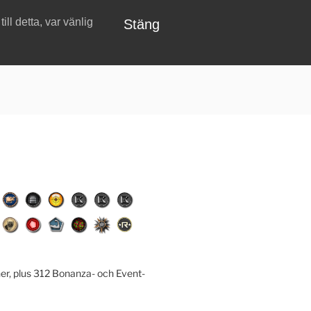
ll detta, var vänlig
Stäng
er, plus 312 Bonanza- och Event-