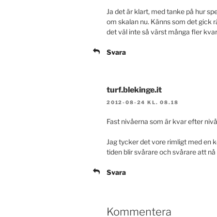
Ja det är klart, med tanke på hur s
om skalan nu. Känns som det gick rätt
det väl inte så värst många fler kva
Svara
turf.blekinge.it
2012-08-24 KL. 08.18
Fast nivåerna som är kvar efter ni
Jag tycker det vore rimligt med en ko
tiden blir svårare och svårare att nå
Svara
Kommentera