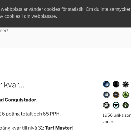
ebbplats använder cookies för statistik. Om du inte samtycker ti
av cookies i din webbläsare.
ner!
r kvar…
nd Conquistador
.
726 poäng totalt och 65 PPH.
1956 unika zon
zoner.
ng kvar till nivå 31:
Turf Master
!