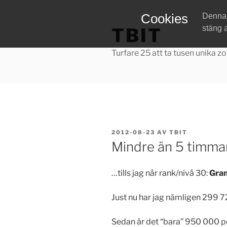
Hoppa
Cookies
Denna w
till
stäng 
TBIT
innehåll
Turfare 25 att ta tusen unika zo
PUBLICERAT
2012-08-23
AV
TBIT
Mindre än 5 timma
…tills jag når rank/nivå 30:
Gra
Just nu har jag nämligen 299 
Sedan är det “bara” 950 000 poä