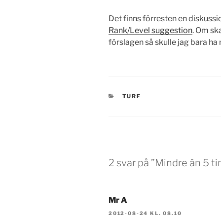
Det finns förresten en diskuss
Rank/Level suggestion
. Om ska
förslagen så skulle jag bara ha
KATEGORIER
TURF
2 svar på ”Mindre än 5 t
Mr A
2012-08-24 KL. 08.10