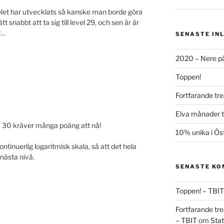
pelet har utvecklats så kanske man borde göra
 snabbt att ta sig till level 29, och sen är är
r…
SENASTE IN
2020 – Nere på
Toppen!
Fortfarande tre
Elva månader ti
vå 30 kräver många poäng att nå!
10% unika i Ös
ntinuerlig logaritmisk skala, så att det hela
 nästa nivå.
SENASTE K
Toppen! – TBIT
Fortfarande tre
– TBIT
om
Stat