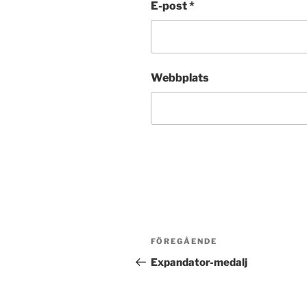
E-post
*
Webbplats
Post
Föregående
FÖREGÅENDE
navigation
inlägg
Expandator-medalj