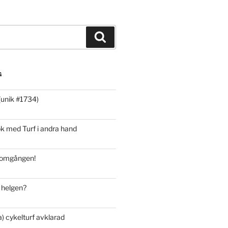
Sök
G
(unik #1734)
 med Turf i andra hand
 omgången!
 helgen?
) cykelturf avklarad