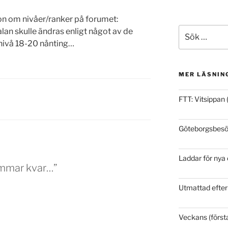
ion om nivåer/ranker på forumet:
Sök
lan skulle ändras enligt något av de
efter:
 nivå 18-20 nånting…
MER LÄSNIN
FTT: Vitsippan 
Göteborgsbesök
Laddar för nya
immar kvar…”
Utmattad efter
Veckans (första