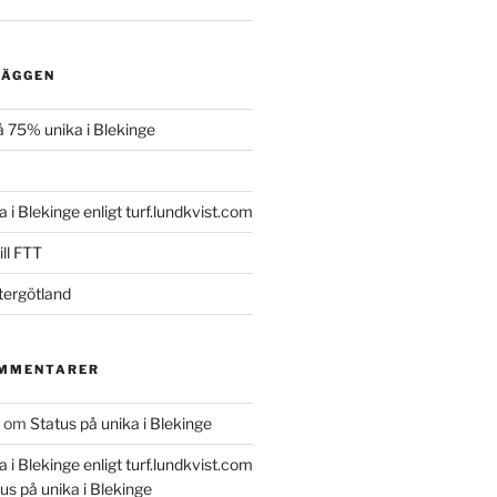
LÄGGEN
 75% unika i Blekinge
a i Blekinge enligt turf.lundkvist.com
ll FTT
tergötland
OMMENTARER
om
Status på unika i Blekinge
a i Blekinge enligt turf.lundkvist.com
us på unika i Blekinge