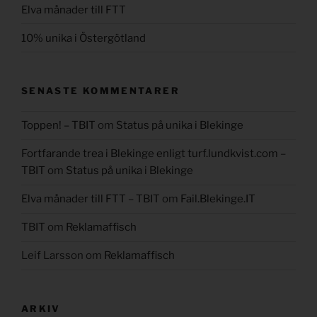
Elva månader till FTT
10% unika i Östergötland
SENASTE KOMMENTARER
Toppen! – TBIT
om
Status på unika i Blekinge
Fortfarande trea i Blekinge enligt turf.lundkvist.com –
TBIT
om
Status på unika i Blekinge
Elva månader till FTT – TBIT
om
Fail.Blekinge.IT
TBIT
om
Reklamaffisch
Leif Larsson
om
Reklamaffisch
ARKIV