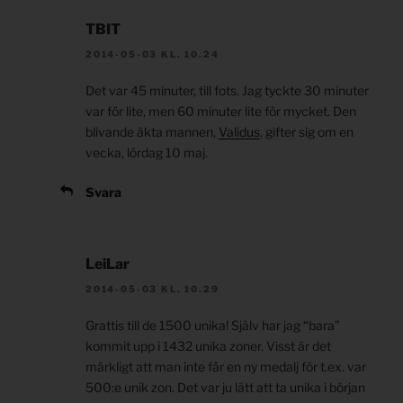
TBIT
2014-05-03 KL. 10.24
Det var 45 minuter, till fots. Jag tyckte 30 minuter
var för lite, men 60 minuter lite för mycket. Den
blivande äkta mannen,
Validus
, gifter sig om en
vecka, lördag 10 maj.
Svara
LeiLar
2014-05-03 KL. 10.29
Grattis till de 1500 unika! Själv har jag “bara”
kommit upp i 1432 unika zoner. Visst är det
märkligt att man inte får en ny medalj för t.ex. var
500:e unik zon. Det var ju lätt att ta unika i början