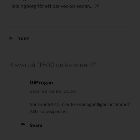
Helsingborg för ett par veckor sedan… 🙂
KATEGORIER
TURF
4 svar på ”1500 unika zoner!!!”
DIProgan
2014-05-03 KL. 10.09
Var Eventet 45 minuter eller egentligen en timme?
Allt ska wikipedias!
Svara