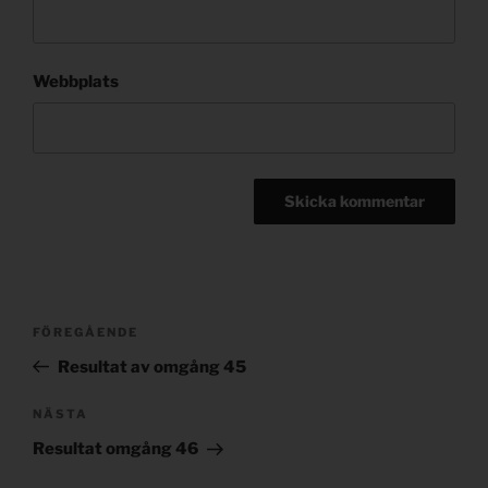
Webbplats
Post
Föregående
FÖREGÅENDE
navigation
inlägg
Resultat av omgång 45
Nästa
NÄSTA
inlägg
Resultat omgång 46