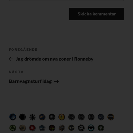
Post
Föregående
FÖREGÅENDE
navigation
inlägg
Jag drömde om nya zoner i Ronneby
Nästa
NÄSTA
inlägg
Barnvagnsturf idag