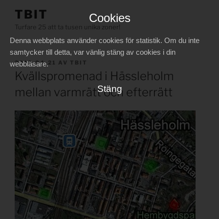
Hoppa
TBIT
Cookies
till
Turfare 25 att ta tusen unika zoner!
innehåll
Denna webbplats använder cookies för statistik. Om du inte
samtycker till detta, var vänlig stäng av cookies i din
PUBLICERAT
2012-04-21
AV
TBIT
webbläsare.
Kvällspromenad i Hässleholm
Stäng
mellan varmrätt och efterrätt