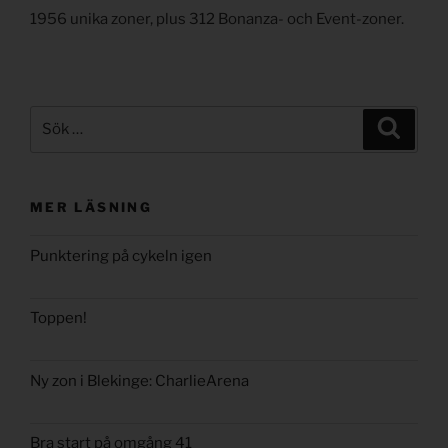
1956 unika zoner, plus 312 Bonanza- och Event-zoner.
Sök
Sök
efter:
MER LÄSNING
Punktering på cykeln igen
Toppen!
Ny zon i Blekinge: CharlieArena
Bra start på omgång 41