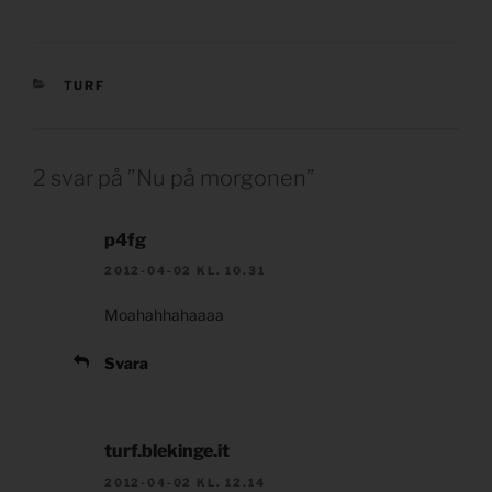
KATEGORIER
TURF
2 svar på ”Nu på morgonen”
p4fg
2012-04-02 KL. 10.31
Moahahhahaaaa
Svara
turf.blekinge.it
2012-04-02 KL. 12.14