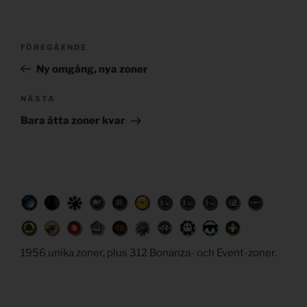
Post
Föregående
FÖREGÅENDE
navigation
inlägg
Ny omgång, nya zoner
Nästa
NÄSTA
inlägg
Bara åtta zoner kvar
1956 unika zoner, plus 312 Bonanza- och Event-zoner.