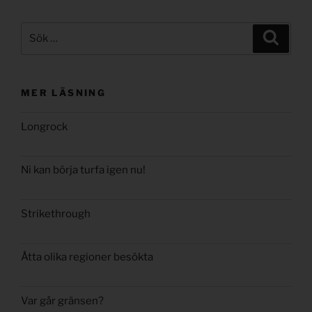
Sök
Sök
efter:
MER LÄSNING
Longrock
Ni kan börja turfa igen nu!
Strikethrough
Åtta olika regioner besökta
Var går gränsen?