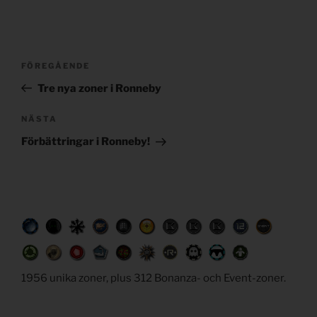
Post
Föregående
FÖREGÅENDE
navigation
inlägg
Tre nya zoner i Ronneby
Nästa
NÄSTA
inlägg
Förbättringar i Ronneby!
1956 unika zoner, plus 312 Bonanza- och Event-zoner.