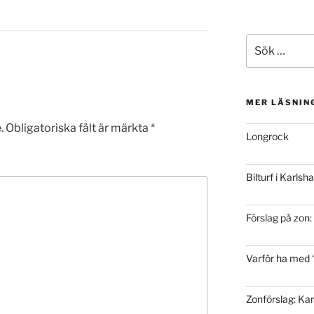
Sök
efter:
MER LÄSNIN
.
Obligatoriska fält är märkta
*
Longrock
Bilturf i Karls
Förslag på zon
Varför ha med 
Zonförslag: Ka