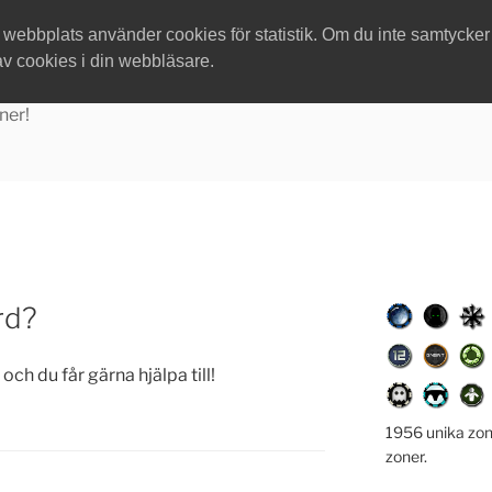
ebbplats använder cookies för statistik. Om du inte samtycker ti
av cookies i din webbläsare.
ner!
rd?
och du får gärna hjälpa till!
1956 unika zon
zoner.