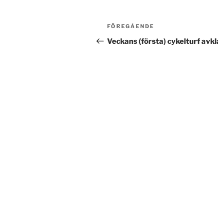
Post
Föregående
FÖREGÅENDE
navigation
inlägg
Veckans (första) cykelturf avk