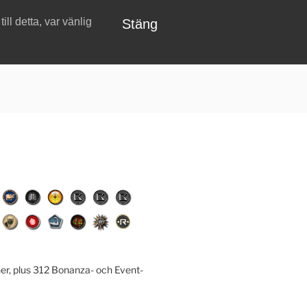
ll detta, var vänlig
Stäng
er, plus 312 Bonanza- och Event-