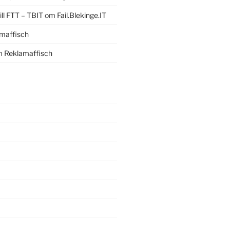
ll FTT – TBIT
om
Fail.Blekinge.IT
maffisch
m
Reklamaffisch