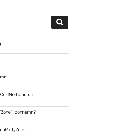
Sök
G
hamn
: ColdNothChurch
“Zone” i zonnamn?
rönPartyZone