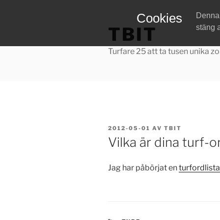
Hoppa
Cookies
Denna w
till
stäng 
TBIT
innehåll
Turfare 25 att ta tusen unika zo
PUBLICERAT
2012-05-01
AV
TBIT
Vilka är dina turf-o
Jag har påbörjat en
turfordlista