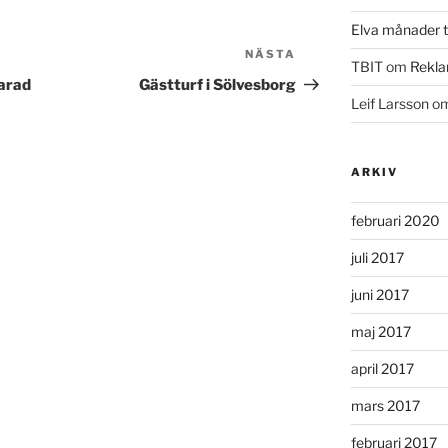
Elva månader ti
NÄSTA
Nästa
TBIT
om
Rekla
inlägg
larad
Gästturf i Sölvesborg
Leif Larsson
o
ARKIV
februari 2020
juli 2017
juni 2017
maj 2017
april 2017
mars 2017
februari 2017