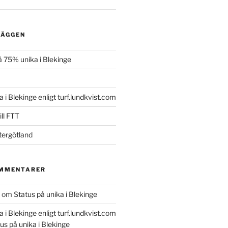
LÄGGEN
 75% unika i Blekinge
a i Blekinge enligt turf.lundkvist.com
ll FTT
tergötland
OMMENTARER
om
Status på unika i Blekinge
a i Blekinge enligt turf.lundkvist.com
us på unika i Blekinge