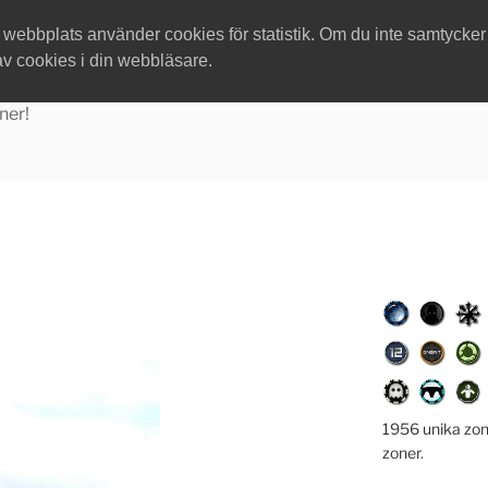
ebbplats använder cookies för statistik. Om du inte samtycker ti
av cookies i din webbläsare.
ner!
1956 unika zon
zoner.