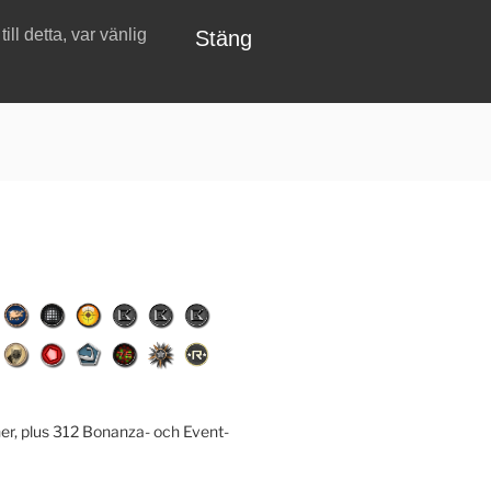
ll detta, var vänlig
Stäng
er, plus 312 Bonanza- och Event-