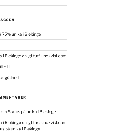
LÄGGEN
 75% unika i Blekinge
a i Blekinge enligt turf.lundkvist.com
ll FTT
tergötland
OMMENTARER
om
Status på unika i Blekinge
a i Blekinge enligt turf.lundkvist.com
us på unika i Blekinge