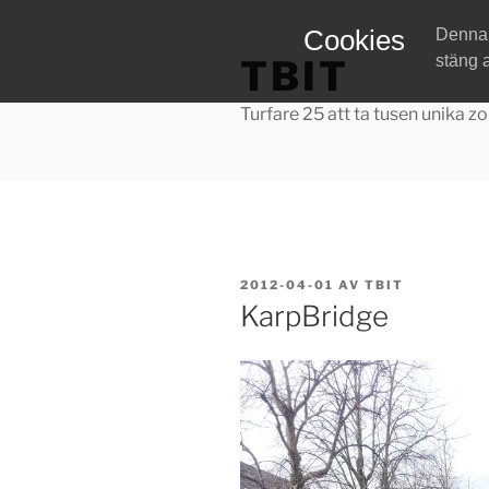
Hoppa
Cookies
Denna w
till
stäng 
TBIT
innehåll
Turfare 25 att ta tusen unika zo
PUBLICERAT
2012-04-01
AV
TBIT
KarpBridge