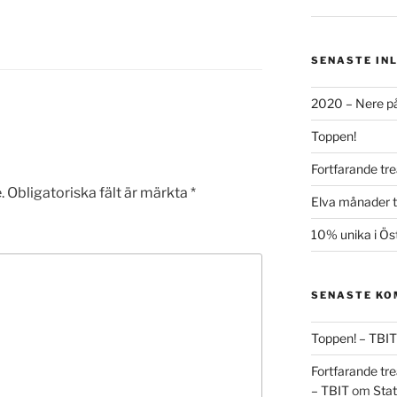
SENASTE IN
2020 – Nere på
Toppen!
Fortfarande tre
.
Obligatoriska fält är märkta
*
Elva månader ti
10% unika i Ös
SENASTE K
Toppen! – TBIT
Fortfarande tre
– TBIT
om
Stat