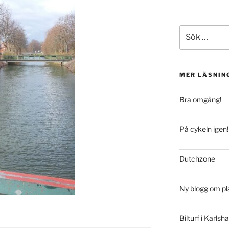
Sök
efter:
MER LÄSNIN
Bra omgång!
På cykeln igen!
Dutchzone
Ny blogg om pl
Bilturf i Karls