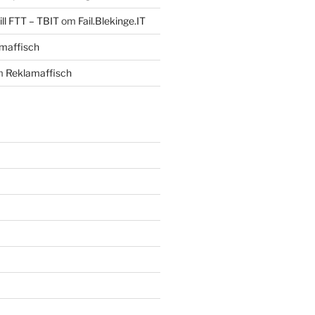
ll FTT – TBIT
om
Fail.Blekinge.IT
maffisch
m
Reklamaffisch