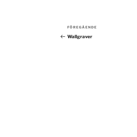
Post
Föregående
FÖREGÅENDE
navigation
inlägg
Wallgraver