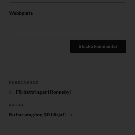
Webbplats
Post
Föregående
FÖREGÅENDE
navigation
inlägg
Förbättringar i Ronneby!
Nästa
NÄSTA
inlägg
Nu har omgång 30 börjat!