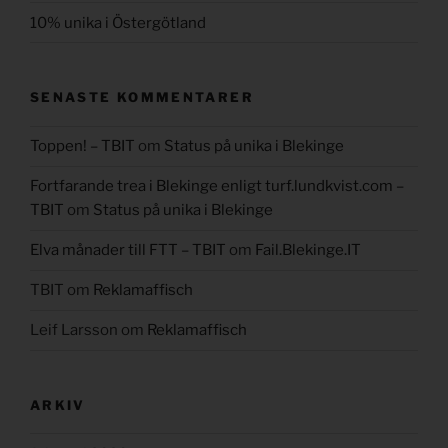
10% unika i Östergötland
SENASTE KOMMENTARER
Toppen! – TBIT
om
Status på unika i Blekinge
Fortfarande trea i Blekinge enligt turf.lundkvist.com –
TBIT
om
Status på unika i Blekinge
Elva månader till FTT – TBIT
om
Fail.Blekinge.IT
TBIT
om
Reklamaffisch
Leif Larsson
om
Reklamaffisch
ARKIV