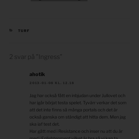
KATEGORIER
TURF
2 svar på ”Ingress”
ahotik
2013-01-08 KL. 12.18
Jag har också fått en inbjudan under Jullovet och
har igår börjat testa spelet. Tyvärr verkar det som
att det inte finns så många portals och det är
också ganska om ständigt att hitta dem. Men jag
ska iaf test det.
Har gått med i Resistance och inser nu att du är
med i Enlightenment vilket är bra så vi kan ta