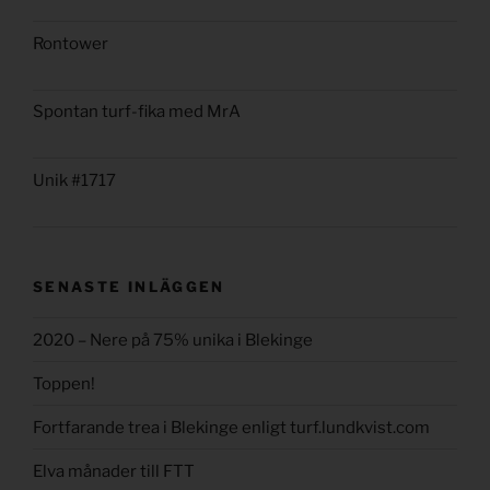
Rontower
Spontan turf-fika med MrA
Unik #1717
SENASTE INLÄGGEN
2020 – Nere på 75% unika i Blekinge
Toppen!
Fortfarande trea i Blekinge enligt turf.lundkvist.com
Elva månader till FTT