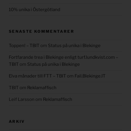
10% unika i Östergötland
SENASTE KOMMENTARER
Toppen! – TBIT
om
Status på unika i Blekinge
Fortfarande trea i Blekinge enligt turf.lundkvist.com –
TBIT
om
Status på unika i Blekinge
Elva månader till FTT – TBIT
om
Fail.Blekinge.IT
TBIT
om
Reklamaffisch
Leif Larsson
om
Reklamaffisch
ARKIV