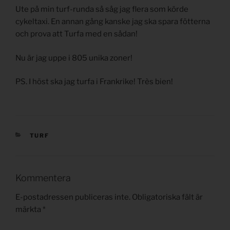
Ute på min turf-runda så såg jag flera som körde
cykeltaxi. En annan gång kanske jag ska spara fötterna
och prova att Turfa med en sådan!
Nu är jag uppe i 805 unika zoner!
PS. I höst ska jag turfa i Frankrike! Très bien!
KATEGORIER
TURF
Kommentera
E-postadressen publiceras inte.
Obligatoriska fält är
märkta
*