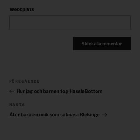
Webbplats
Post
Föregående
FÖREGÅENDE
navigation
inlägg
Hur jag och barnen tog HassleBottom
Nästa
NÄSTA
inlägg
Åter bara en unik som saknas i Blekinge