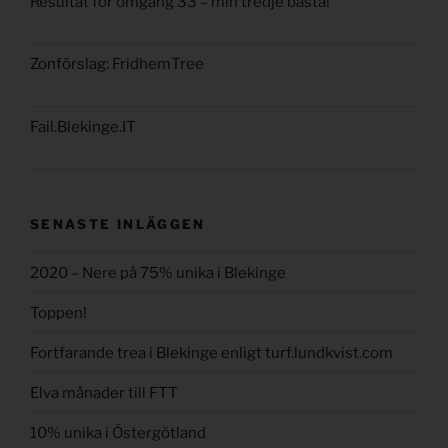
Resultat för omgång 33 – min tredje bästa!
Zonförslag: FridhemTree
Fail.Blekinge.IT
SENASTE INLÄGGEN
2020 – Nere på 75% unika i Blekinge
Toppen!
Fortfarande trea i Blekinge enligt turf.lundkvist.com
Elva månader till FTT
10% unika i Östergötland