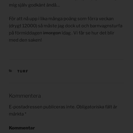
mig själv godkänt ändå…
För att nå upp i lika många poäng som förra veckan
(drygt 12000) så måste jag dock ut och barnvagnsturfa
på förmiddagen
imorgon
idag . Vi får se hur det blir
med den saken!
KATEGORIER
TURF
Kommentera
E-postadressen publiceras inte.
Obligatoriska fält är
märkta
*
Kommentar