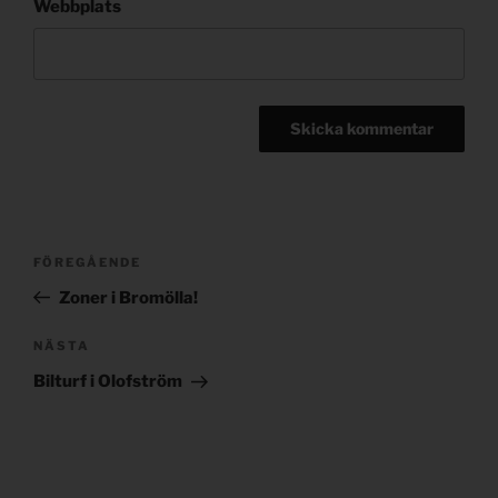
Webbplats
Post
Föregående
FÖREGÅENDE
navigation
inlägg
Zoner i Bromölla!
Nästa
NÄSTA
inlägg
Bilturf i Olofström