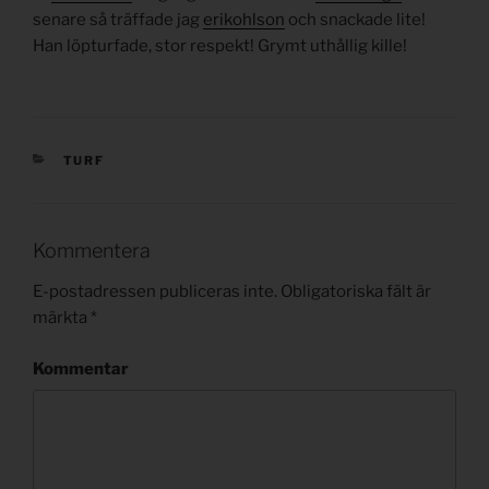
senare så träffade jag
erikohlson
och snackade lite!
Han löpturfade, stor respekt! Grymt uthållig kille!
KATEGORIER
TURF
Kommentera
E-postadressen publiceras inte.
Obligatoriska fält är
märkta
*
Kommentar