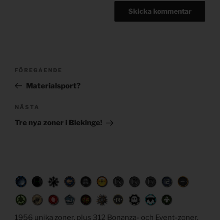
Post
Föregående
FÖREGÅENDE
navigation
inlägg
Materialsport?
Nästa
NÄSTA
inlägg
Tre nya zoner i Blekinge!
1956 unika zoner, plus 312 Bonanza- och Event-zoner.