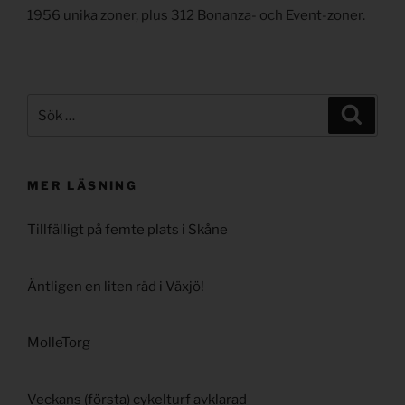
1956 unika zoner, plus 312 Bonanza- och Event-zoner.
Sök
Sök
efter:
MER LÄSNING
Tillfälligt på femte plats i Skåne
Äntligen en liten räd i Växjö!
MolleTorg
Veckans (första) cykelturf avklarad