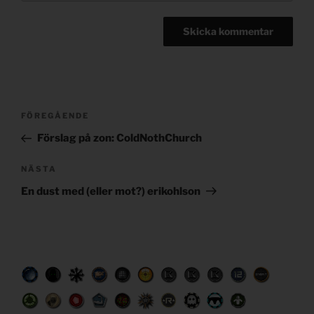
Post
Föregående
FÖREGÅENDE
navigation
inlägg
Förslag på zon: ColdNothChurch
Nästa
NÄSTA
inlägg
En dust med (eller mot?) erikohlson