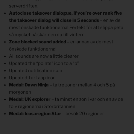
serverdriften.
Autoclose takeover dialogue, if you’re over rank five
the takeover dialog will close in 5 seconds
– en av de
mest önskade funktionerna! Perfekt för att slippa peta
så mycket på skärmen nu till vintern.
Zone blocked sound added
– en annan av de mest
önskade funktionerna!
All sounds are now a little clearer
Updated the “points” icon to a “p”
Updated notification icon
Updated Turf app icon
Medal: Dawn Ninja
– ta tre zoner mellan 4 och 5 på
morgonen
Medal: UK explorer
– ta minst en zon i var och en av de
tolv regionerna i Storbritannien
Medal: Icosaregion Star
– besök 20 regioner