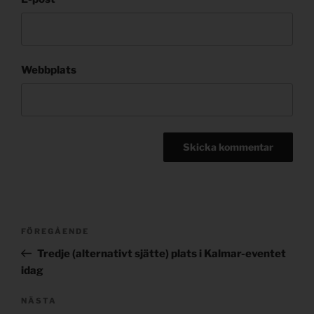
Webbplats
Post
Föregående
FÖREGÅENDE
navigation
inlägg
Tredje (alternativt sjätte) plats i Kalmar-eventet
idag
Nästa
NÄSTA