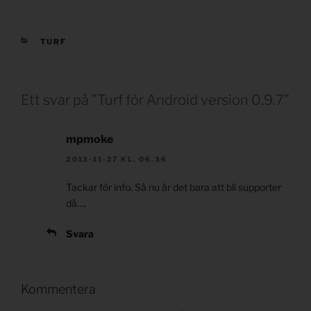
KATEGORIER
TURF
Ett svar på ”Turf för Android version 0.9.7”
mpmoke
2013-11-27 KL. 06.36
Tackar för info. Så nu är det bara att bli supporter
då….
Svara
Kommentera