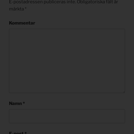
E-postadressen publiceras inte.
Obligatoriska fält är
märkta
*
Kommentar
Namn
*
E-post
*