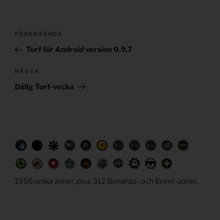
Post
Föregående
FÖREGÅENDE
navigation
inlägg
Turf för Android version 0.9.7
Nästa
NÄSTA
inlägg
Dålig Turf-vecka
1956 unika zoner, plus 312 Bonanza- och Event-zoner.