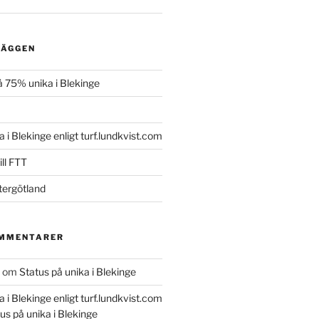
LÄGGEN
 75% unika i Blekinge
a i Blekinge enligt turf.lundkvist.com
ll FTT
tergötland
OMMENTARER
om
Status på unika i Blekinge
a i Blekinge enligt turf.lundkvist.com
us på unika i Blekinge