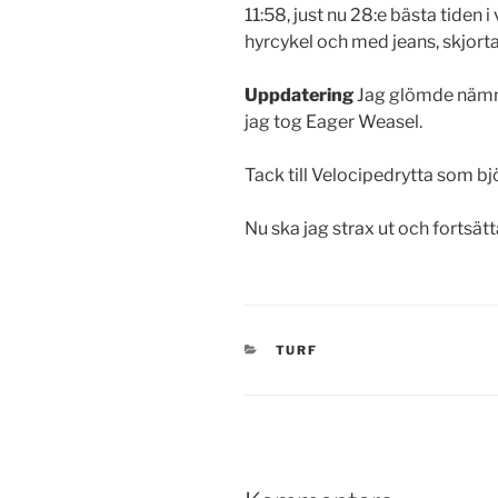
11:58, just nu 28:e bästa tiden i
hyrcykel och med jeans, skjorta
Uppdatering
Jag glömde nämna 
jag tog Eager Weasel.
Tack till Velocipedrytta som bjöd
Nu ska jag strax ut och fortsätt
KATEGORIER
TURF