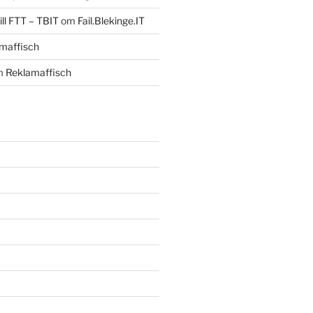
ll FTT – TBIT
om
Fail.Blekinge.IT
maffisch
m
Reklamaffisch