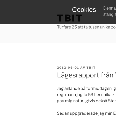
Hoppa
Cookies
Denna w
till
stäng 
TBIT
innehåll
Turfare 25 att ta tusen unika zo
PUBLICERAT
2012-09-01
AV
TBIT
Lägesrapport från
Jag anlände på förmiddagen ig
regn hann jag ta 53 fler unika 
gav mig naturligtvis också St
Sedan uppgraderade jag min Ea