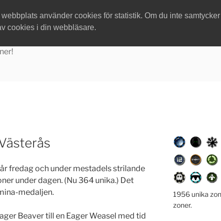
ebbplats använder cookies för statistik. Om du inte samtycker ti
av cookies i din webbläsare.
ner!
 Västerås
år fredag och under mestadels strilande
zoner under dagen. (Nu 364 unika.) Det
amina-medaljen.
1956 unika zon
zoner.
ger Beaver till en Eager Weasel med tid