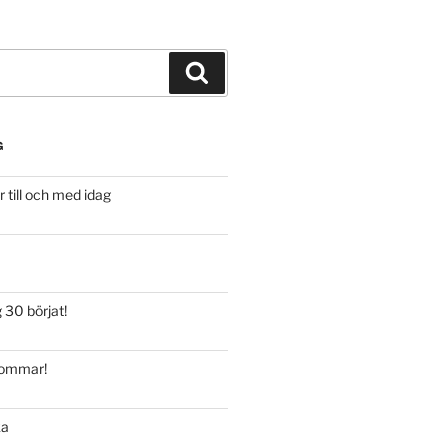
Sök
G
 till och med idag
30 börjat!
sommar!
ka