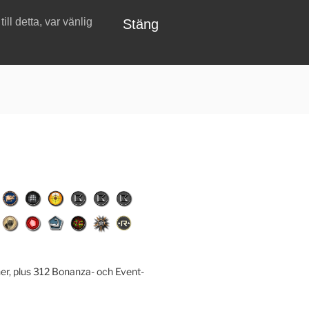
ll detta, var vänlig
Stäng
er, plus 312 Bonanza- och Event-