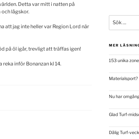
 världen. Detta var mitt i natten på
 och lågskor.
Sök
efter:
att jag inte heller var Region Lord när
MER LÄSNIN
 på öl igår, trevligt att träffas igen!
153 unika zoner
a reka inför Bonanzan kl 14.
Materialsport?
Nu har omgång 
Glad Turf-mid
Dålig Turf-vec