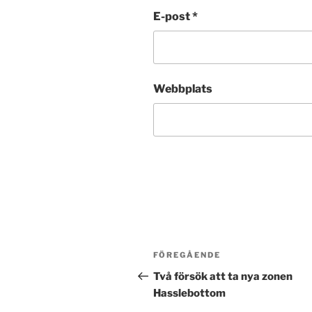
E-post
*
Webbplats
Post
Föregående
FÖREGÅENDE
navigation
inlägg
Två försök att ta nya zonen
Hasslebottom