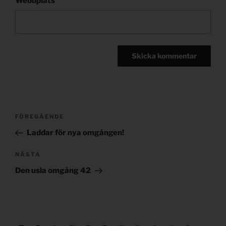
Webbplats
Post
Föregående
FÖREGÅENDE
navigation
inlägg
Laddar för nya omgången!
Nästa
NÄSTA
inlägg
Den usla omgång 42