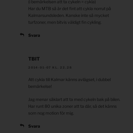
(i bemärkelsen att ta cykeln = cykla)
Har du MTB så är det fint att cykla norrut på
Kalmarsundsleden. Kanske inte så mycket
turfzoner, men bitvis väldigt fin cykling.
Svara
TBIT
2014-01-07 KL. 22.28
Att cykla till Kalmar känns avlägset, i dubbel
bemärkelse!
Jag menar såklart att ta med cykeln bak på bilen.
Har runt 80 unika zoner att ta där, så det känns
som nog motion för mig.
Svara