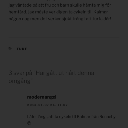
jag väntade på att fru och barn skulle hämta mig för
hemfärd. Jag måste verkligen ta cykeln till Kalmar
någon dag men det verkar sjukt trångt att turfa där!
KATEGORIER
TURF
3 svar på ”Har gått ut hårt denna
omgång”
modernangel
2014-01-07 KL. 11.07
Låter långt, att ta cykeln till Kalmar från Ronneby
😉