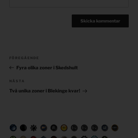
Post
Föregående
FÖREGÅENDE
navigation
inlägg
Fyra olika zoner i Skedshult
Nästa
NÄSTA
inlägg
Två unika zoner i Blekinge kvar!