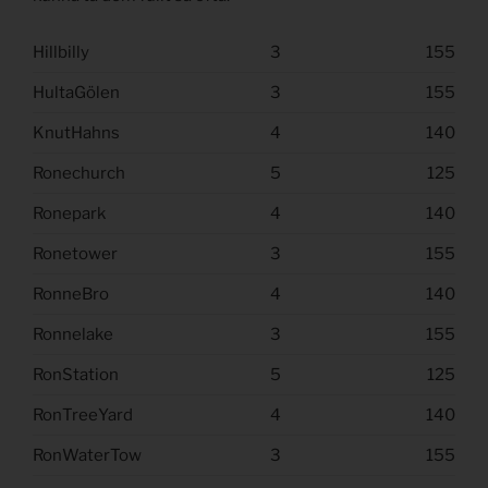
Hillbilly
3
155
HultaGölen
3
155
KnutHahns
4
140
Ronechurch
5
125
Ronepark
4
140
Ronetower
3
155
RonneBro
4
140
Ronnelake
3
155
RonStation
5
125
RonTreeYard
4
140
RonWaterTow
3
155