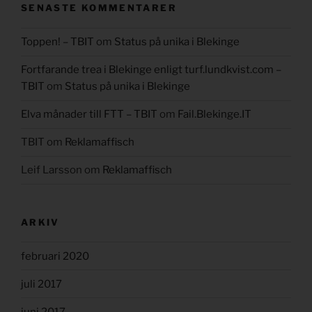
SENASTE KOMMENTARER
Toppen! – TBIT
om
Status på unika i Blekinge
Fortfarande trea i Blekinge enligt turf.lundkvist.com –
TBIT
om
Status på unika i Blekinge
Elva månader till FTT – TBIT
om
Fail.Blekinge.IT
TBIT
om
Reklamaffisch
Leif Larsson
om
Reklamaffisch
ARKIV
februari 2020
juli 2017
juni 2017