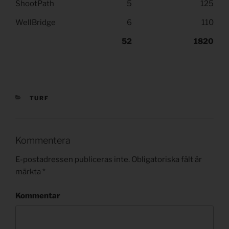
ShootPath
5
125
WellBridge
6
110
52
1820
KATEGORIER
TURF
Kommentera
E-postadressen publiceras inte.
Obligatoriska fält är
märkta
*
Kommentar