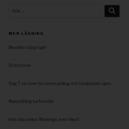
Sök
Sök
efter:
MER LÄSNING
Besökte Växjö igår
Dutchzone
Dag 7: nu över tio tusen poäng och tredjeplats igen
Rekordlång turfrunda!
Inte alla unika i Blekinge, men flest!