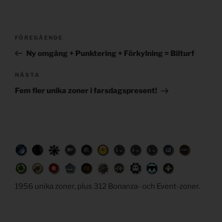
Post
Föregående
FÖREGÅENDE
navigation
inlägg
Ny omgång + Punktering + Förkylning = Bilturf
Nästa
NÄSTA
inlägg
Fem fler unika zoner i farsdagspresent!
1956 unika zoner, plus 312 Bonanza- och Event-zoner.