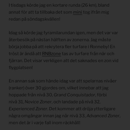
I tisdags körde jag en kortare runda (26 km), bland
annat för att ta tillbaka det som
mini
tog ifrån mig
redan på söndagskvällen!
Idag så körde jag fyramilarundan igen, men det var var
återbesök på nästan hälften av zonerna. Jag måste
börja jobba på att rekrytera fler turfare i Ronneby! En
tröst är ändå att
RNBzone
tas av turfare från när och
fjärran. Det visar verkligen att det saknades en zon vid
flygplatsen!
En annan sak som hände idag var att spelarnas nivåer
(ranker) över 30 gjordes om, vilket innebar att jag
hoppade från nivå 30,
Grand Conquistador
, förbi
nivå 31,
Novice Zoner
, och landade på nivå 32,
Experienced Zoner
. Det kommer att dröja ytterligare
några omgångar innan jag når nivå 33,
Advanced Zoner
,
men det är i varje fall inom räckhåll!