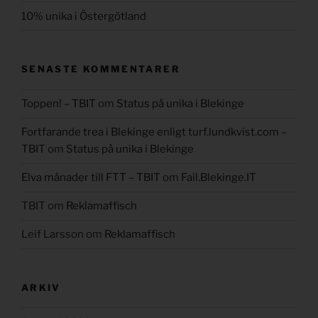
10% unika i Östergötland
SENASTE KOMMENTARER
Toppen! – TBIT
om
Status på unika i Blekinge
Fortfarande trea i Blekinge enligt turf.lundkvist.com –
TBIT
om
Status på unika i Blekinge
Elva månader till FTT – TBIT
om
Fail.Blekinge.IT
TBIT
om
Reklamaffisch
Leif Larsson
om
Reklamaffisch
ARKIV