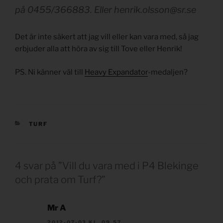
på 0455/366883. Eller
henrik.olsson@sr.se
Det är inte säkert att jag vill eller kan vara med, så jag
erbjuder alla att höra av sig till Tove eller Henrik!
PS. Ni känner väl till
Heavy Expandator
-medaljen?
KATEGORIER
TURF
4 svar på ”Vill du vara med i P4 Blekinge
och prata om Turf?”
Mr A
2012-07-03 KL. 09.57