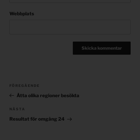
Webbplats
Post
Föregående
FÖREGÅENDE
navigation
inlägg
Åtta olika regioner besökta
Nästa
NÄSTA
inlägg
Resultat för omgång 24