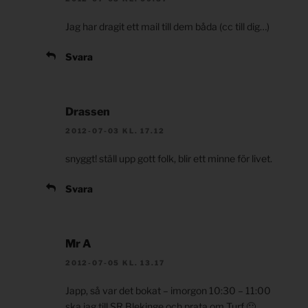
Jag har dragit ett mail till dem båda (cc till dig…)
Svara
Drassen
2012-07-03 KL. 17.12
snyggt! ställ upp gott folk, blir ett minne för livet.
Svara
Mr A
2012-07-05 KL. 13.17
Japp, så var det bokat – imorgon 10:30 – 11:00
ska jag till SR Blekinge och prata om Turf 🙂