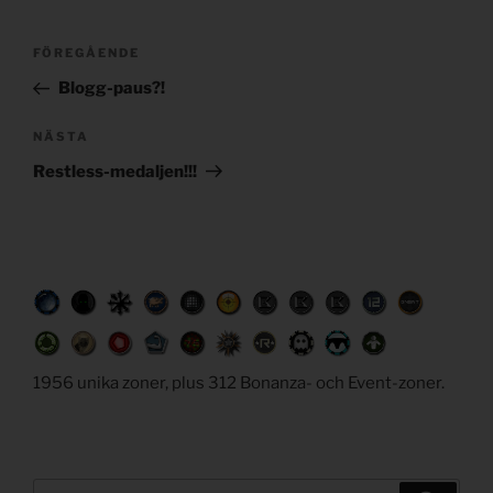
Post
Föregående
FÖREGÅENDE
navigation
inlägg
Blogg-paus?!
Nästa
NÄSTA
inlägg
Restless-medaljen!!!
1956 unika zoner, plus 312 Bonanza- och Event-zoner.
Sök