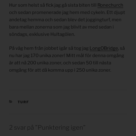
Hur som helst så fick jag gå sista biten till
Ronechurch
och sedan promenerade jag hem med cykeln. Ett djupt
andetag hemma och sedan blev det joggingturf, men
bara mellan zonerna som jag blivit av med sedan i
söndags, exklusive Hultagölen.
På väg hem från jobbet igår så tog jag
LongOBridge
, så
nu har jag 170 unika zoner! Mitt mål för denna omgång
är att nå 200 unika zoner, och sedan 50 till nästa
omgång för att då komma upp i 250 unika zoner.
KATEGORIER
TURF
2 svar på ”Punktering igen”