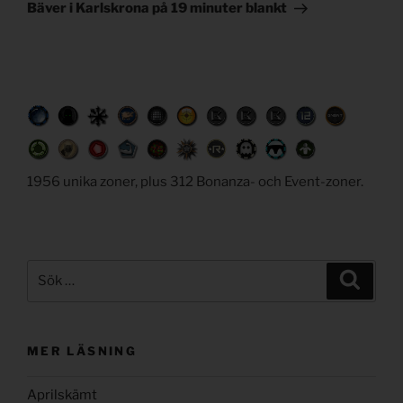
inlägg
Bäver i Karlskrona på 19 minuter blankt
1956 unika zoner, plus 312 Bonanza- och Event-zoner.
Sök
Sök
efter:
MER LÄSNING
Aprilskämt