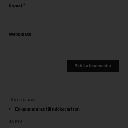
E-post
*
Webbplats
Post
Föregående
FÖREGÅENDE
navigation
inlägg
En uppmaning till mickecarlson
Nästa
NÄSTA